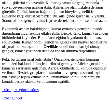
olan ilişkilerini etkileyebilir. Kumar oynayan bir genç, zamanla
sosyal çevresinden uzaklaşabilir. Aileleriyle olan ilişkileri de zarar
görebilir. Çünkü, kumar bağımlılığı olan bireyler, genellikle
ailelerine karşı dürüst olamazlar. Bu, aile içinde güvensizlik yaratır.
Sonuç olarak, gençler yalnızlaşır ve destek alacak kimse bulamazlar.
Ekonomik açıdan bakıldığında, kumar oynamak gençlerin maddi
durumlarını ciddi şekilde etkileyebilir. Birçok genç, kumar yüzünden
birikimlerini kaybeder. Bu, onların eğitim hayatlarını da olumsuz
etkileyebilir. Kumar borcu, gençlerin gelecekteki kariyer hedeflerine
ulaşmalarını zorlaştırabilir.
Özellikle
maddi durumları iyi olmayan
gençler, kumar yüzünden daha da zor bir duruma düşebilirler.
Peki, bu durum nasıl önlenebilir? Öncelikle, gençlerin kumarın
tehlikeleri hakkında bilinçlendirilmesi gerekiyor. Aileler, çocuklarına
kumarın zararlarını anlatmalı. Ayrıca, okullarda bu konuda eğitimler
verilmeli.
Destek grupları
oluşturulmalı ve gençler, sorunlarıyla
yüzleşmeye teşvik edilmelidir. Unutulmamalıdır ki, her birey bu
konuda destek alabilir ve bu sorunu aşabilir.
1xbet giriş güncel adres
1xbet güncel