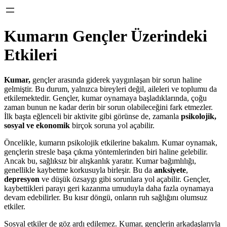
Kumarın Gençler Üzerindeki
Etkileri
Kumar,
gençler arasında giderek yaygınlaşan bir sorun haline
gelmiştir. Bu durum, yalnızca bireyleri değil, aileleri ve toplumu da
etkilemektedir. Gençler, kumar oynamaya başladıklarında, çoğu
zaman bunun ne kadar derin bir sorun olabileceğini fark etmezler.
İlk başta eğlenceli bir aktivite gibi görünse de, zamanla
psikolojik,
sosyal ve ekonomik
birçok soruna yol açabilir.
Öncelikle, kumarın psikolojik etkilerine bakalım. Kumar oynamak,
gençlerin stresle başa çıkma yöntemlerinden biri haline gelebilir.
Ancak bu, sağlıksız bir alışkanlık yaratır. Kumar bağımlılığı,
genellikle kaybetme korkusuyla birleşir. Bu da
anksiyete
,
depresyon
ve düşük özsaygı gibi sorunlara yol açabilir. Gençler,
kaybettikleri parayı geri kazanma umuduyla daha fazla oynamaya
devam edebilirler. Bu kısır döngü, onların ruh sağlığını olumsuz
etkiler.
Sosyal etkiler de göz ardı edilemez. Kumar, gençlerin arkadaşlarıyla