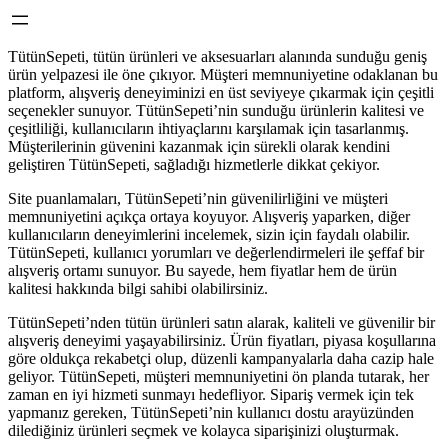
TütünSepeti, tütün ürünleri ve aksesuarları alanında sunduğu geniş
ürün yelpazesi ile öne çıkıyor. Müşteri memnuniyetine odaklanan bu
platform, alışveriş deneyiminizi en üst seviyeye çıkarmak için çeşitli
seçenekler sunuyor. TütünSepeti’nin sunduğu ürünlerin kalitesi ve
çeşitliliği, kullanıcıların ihtiyaçlarını karşılamak için tasarlanmış.
Müşterilerinin güvenini kazanmak için sürekli olarak kendini
geliştiren TütünSepeti, sağladığı hizmetlerle dikkat çekiyor.
Site puanlamaları, TütünSepeti’nin güvenilirliğini ve müşteri
memnuniyetini açıkça ortaya koyuyor. Alışveriş yaparken, diğer
kullanıcıların deneyimlerini incelemek, sizin için faydalı olabilir.
TütünSepeti, kullanıcı yorumları ve değerlendirmeleri ile şeffaf bir
alışveriş ortamı sunuyor. Bu sayede, hem fiyatlar hem de ürün
kalitesi hakkında bilgi sahibi olabilirsiniz.
TütünSepeti’nden tütün ürünleri satın alarak, kaliteli ve güvenilir bir
alışveriş deneyimi yaşayabilirsiniz. Ürün fiyatları, piyasa koşullarına
göre oldukça rekabetçi olup, düzenli kampanyalarla daha cazip hale
geliyor. TütünSepeti, müşteri memnuniyetini ön planda tutarak, her
zaman en iyi hizmeti sunmayı hedefliyor. Sipariş vermek için tek
yapmanız gereken, TütünSepeti’nin kullanıcı dostu arayüzünden
dilediğiniz ürünleri seçmek ve kolayca siparişinizi oluşturmak.