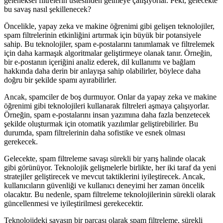
geleneksel filtrelerin üstesinden gelmeye çalışıyorlar. Peki, gelecekte
bu savaş nasıl şekillenecek?
Öncelikle, yapay zeka ve makine öğrenimi gibi gelişen teknolojiler,
spam filtrelerinin etkinliğini artırmak için büyük bir potansiyele
sahip. Bu teknolojiler, spam e-postalarını tanımlamak ve filtrelemek
için daha karmaşık algoritmalar geliştirmeye olanak tanır. Örneğin,
bir e-postanın içeriğini analiz ederek, dil kullanımı ve bağlam
hakkında daha derin bir anlayışa sahip olabilirler, böylece daha
doğru bir şekilde spamı ayırabilirler.
Ancak, spamciler de boş durmuyor. Onlar da yapay zeka ve makine
öğrenimi gibi teknolojileri kullanarak filtreleri aşmaya çalışıyorlar.
Örneğin, spam e-postalarını insan yazımına daha fazla benzetecek
şekilde oluşturmak için otomatik yazılımlar geliştirebilirler. Bu
durumda, spam filtrelerinin daha sofistike ve esnek olması
gerekecek.
Gelecekte, spam filtreleme savaşı sürekli bir yarış halinde olacak
gibi görünüyor. Teknolojik gelişmelerle birlikte, her iki taraf da yeni
stratejiler geliştirecek ve mevcut taktiklerini iyileştirecek. Ancak,
kullanıcıların güvenliği ve kullanıcı deneyimi her zaman öncelik
olacaktır. Bu nedenle, spam filtreleme teknolojilerinin sürekli olarak
güncellenmesi ve iyileştirilmesi gerekecektir.
Teknolojideki savaşın bir parçası olarak spam filtreleme, sürekli