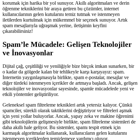
korumak için harika bir yol sunuyor. Akıllı algoritmaları ve derin
öğrenme tekniklerini bir araya getiren bu çözümler, internet
kullanıcılarının gelen kutularını temiz tutmak ve istenmeyen
iletilerden kurtulmak için mükemmel bir seçenek sunuyor. Artık
spam mesajlarıyla uğraşmak yerine, iletişimin keyfini
çıkarabilirsiniz!
Spam’le Mücadele: Gelişen Teknolojiler
ve İnovasyonlar
Dijital çağ, çeşitliliği ve yeniliğiyle bize birçok imkan sunarken, bir
o kadar da gölgede kalan bir tehlikeyle karşı karşıyayız: spam.
İnternetin yaygınlaşmasıyla birlikte, spam e-postalar, mesajlar ve
diğer türdeki istenmeyen içerikler de artmaya başladı. Ancak, gelişen
teknolojiler ve inovasyonlar sayesinde, spamle mücadelede yeni ve
etkili yöntemler geliştiriliyor.
Geleneksel spam filtreleme teknikleri artık yetersiz kalıyor. Çünkü
spamciler, sürekli olarak taktiklerini değiştiriyor ve filtreleri aşmak
için yeni yollar buluyorlar. Ancak, yapay zeka ve makine öğrenimi
gibi teknolojilerin gelişmesiyle birlikte, spam filtreleme sistemleri de
daha akıllı hale geliyor. Bu sistemler, spamı tespit etmek için
karmaşık algoritmalar kullanarak, kullanıcıların gelen kutularını
istenmeyen içeriklerden temizlemeye yardımcı oluyor.