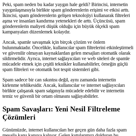
Peki, spam neden bu kadar yaygın hale geldi? Birincisi, internetin
yaygınlaşmasıyla birlikte spam gönderenlerin erişimi ve etkisi arttı.
İkincisi, spam gönderenlerin gelişen teknolojiyi kullanarak filtreleri
aşma ve insanları kandırma yetenekleri de arttı. Üçüncüsü, spam
gönderenlerin maliyeti düşük olduğu için büyük ölçekli spam
kampanyaları düzenlemek kolaydır.
Ancak, spamle savaşmak için birçok çözüm ve önlem
bulunmaktadır. Öncelikle, kullanıcılar spam filtrelerini etkinleştirmeli
ve güvenilir olmayan kaynaklardan gelen mesajları otomatik olarak
sildirmelidir. Ayrıca, internet sağlayıcıları ve web siteleri de spamle
mücadele etmek için çeşitli teknikler kullanabilirler, örneğin güçlü
spam filtreleri ve otomatik bot tespit sistemleri gibi.
Spam sadece bir can sıkıntısı değil, aynı zamanda internetin
kirlenme tehlikesidir. Ancak, kullanıcılar ve internet sağlayıcıları
birlikte çalışarak spam salgınıyla mücadele edebilir ve internetin
temiz ve güvenli bir ortam olmasını sağlayabilirler.
Spam Savaşları: Yeni Nesil Filtreleme
Çözümleri
Günümüzde, internet kullanıcıları her geçen gün daha fazla spam
mesajla karşı karşıya kalıyor. Gelen kutularımızı dolduran bu