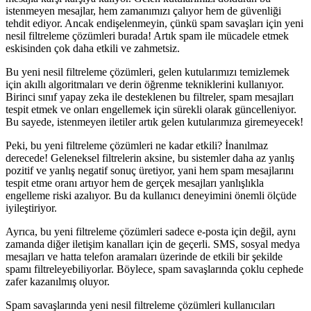
istenmeyen mesajlar, hem zamanımızı çalıyor hem de güvenliği
tehdit ediyor. Ancak endişelenmeyin, çünkü spam savaşları için yeni
nesil filtreleme çözümleri burada! Artık spam ile mücadele etmek
eskisinden çok daha etkili ve zahmetsiz.
Bu yeni nesil filtreleme çözümleri, gelen kutularımızı temizlemek
için akıllı algoritmaları ve derin öğrenme tekniklerini kullanıyor.
Birinci sınıf yapay zeka ile desteklenen bu filtreler, spam mesajları
tespit etmek ve onları engellemek için sürekli olarak güncelleniyor.
Bu sayede, istenmeyen iletiler artık gelen kutularımıza giremeyecek!
Peki, bu yeni filtreleme çözümleri ne kadar etkili? İnanılmaz
derecede! Geleneksel filtrelerin aksine, bu sistemler daha az yanlış
pozitif ve yanlış negatif sonuç üretiyor, yani hem spam mesajlarını
tespit etme oranı artıyor hem de gerçek mesajları yanlışlıkla
engelleme riski azalıyor. Bu da kullanıcı deneyimini önemli ölçüde
iyileştiriyor.
Ayrıca, bu yeni filtreleme çözümleri sadece e-posta için değil, aynı
zamanda diğer iletişim kanalları için de geçerli. SMS, sosyal medya
mesajları ve hatta telefon aramaları üzerinde de etkili bir şekilde
spamı filtreleyebiliyorlar. Böylece, spam savaşlarında çoklu cephede
zafer kazanılmış oluyor.
Spam savaşlarında yeni nesil filtreleme çözümleri kullanıcıları