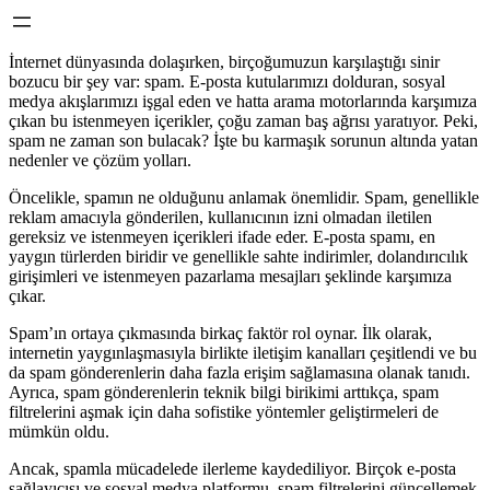
İnternet dünyasında dolaşırken, birçoğumuzun karşılaştığı sinir
bozucu bir şey var: spam. E-posta kutularımızı dolduran, sosyal
medya akışlarımızı işgal eden ve hatta arama motorlarında karşımıza
çıkan bu istenmeyen içerikler, çoğu zaman baş ağrısı yaratıyor. Peki,
spam ne zaman son bulacak? İşte bu karmaşık sorunun altında yatan
nedenler ve çözüm yolları.
Öncelikle, spamın ne olduğunu anlamak önemlidir. Spam, genellikle
reklam amacıyla gönderilen, kullanıcının izni olmadan iletilen
gereksiz ve istenmeyen içerikleri ifade eder. E-posta spamı, en
yaygın türlerden biridir ve genellikle sahte indirimler, dolandırıcılık
girişimleri ve istenmeyen pazarlama mesajları şeklinde karşımıza
çıkar.
Spam’ın ortaya çıkmasında birkaç faktör rol oynar. İlk olarak,
internetin yaygınlaşmasıyla birlikte iletişim kanalları çeşitlendi ve bu
da spam gönderenlerin daha fazla erişim sağlamasına olanak tanıdı.
Ayrıca, spam gönderenlerin teknik bilgi birikimi arttıkça, spam
filtrelerini aşmak için daha sofistike yöntemler geliştirmeleri de
mümkün oldu.
Ancak, spamla mücadelede ilerleme kaydediliyor. Birçok e-posta
sağlayıcısı ve sosyal medya platformu, spam filtrelerini güncellemek