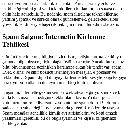
olarak evrilen bir alan olarak kalacaktır. Ancak, yapay zeka ve
makine öğrenimi gibi yeni teknolojilerin kullanımı, bu savaşı daha
etkin hale getirebilir. Bu nedenle, spam filtreleme teknolojilerine
yatırım yapmak ve sürekli olarak güncellemek, gelecekteki siber
güvenlik tehditleriyle başa çıkmak için önemli bir adım olacaktır.
Spam Salgını: İnternetin Kirlenme
Tehlikesi
Günümüzde internet, bilgiye hızlı erişim, iletişim kurma ve dünya
çapında bilgi alışverişi için olağanüstü bir araçtır. Ancak, bu sonsuz
bilgi okyanusunda gezinirken karşımıza çıkan bir tehdit var: spam.
Evet, o sinsi ve sinir bozucu istenmeyen mesajlar, e-postalar ve
reklamlar… Spam, dijital dünyayı kirlenme tehlikesiyle karşı karşıya
bırakıyor ve kullanıcı deneyimini ciddi şekilde etkiliyor.
Düşünün, internette gezinirken bir web sitesine giriyorsunuz ve bir
anda karşınıza istemediğiniz reklamlar çıkıyor. Ya da e-posta
kutunuzu kontrol ediyorsunuz ve kutunuz spam dolu. Bu durum
sadece can sıkıcı değil, aynı zamanda güvenlik riskleri de taşıyor.
Spam mesajlar genellikle kimlik avı girişimlerini ve kötü amaçlı
yazılımları içerebilir, bu da bilgisayarınızı ve kişisel bilgilerinizi
tehlikeye atar.