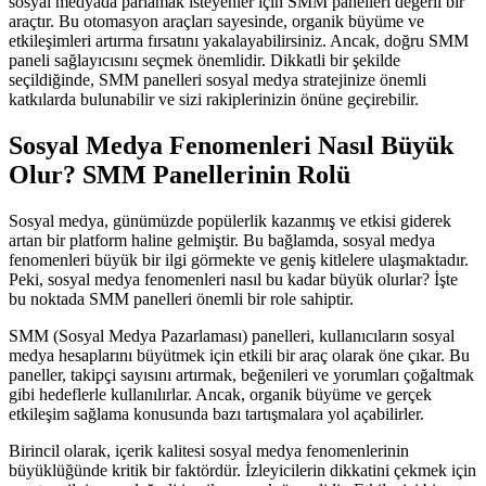
sosyal medyada parlamak isteyenler için SMM panelleri değerli bir
araçtır. Bu otomasyon araçları sayesinde, organik büyüme ve
etkileşimleri artırma fırsatını yakalayabilirsiniz. Ancak, doğru SMM
paneli sağlayıcısını seçmek önemlidir. Dikkatli bir şekilde
seçildiğinde, SMM panelleri sosyal medya stratejinize önemli
katkılarda bulunabilir ve sizi rakiplerinizin önüne geçirebilir.
Sosyal Medya Fenomenleri Nasıl Büyük
Olur? SMM Panellerinin Rolü
Sosyal medya, günümüzde popülerlik kazanmış ve etkisi giderek
artan bir platform haline gelmiştir. Bu bağlamda, sosyal medya
fenomenleri büyük bir ilgi görmekte ve geniş kitlelere ulaşmaktadır.
Peki, sosyal medya fenomenleri nasıl bu kadar büyük olurlar? İşte
bu noktada SMM panelleri önemli bir role sahiptir.
SMM (Sosyal Medya Pazarlaması) panelleri, kullanıcıların sosyal
medya hesaplarını büyütmek için etkili bir araç olarak öne çıkar. Bu
paneller, takipçi sayısını artırmak, beğenileri ve yorumları çoğaltmak
gibi hedeflerle kullanılırlar. Ancak, organik büyüme ve gerçek
etkileşim sağlama konusunda bazı tartışmalara yol açabilirler.
Birincil olarak, içerik kalitesi sosyal medya fenomenlerinin
büyüklüğünde kritik bir faktördür. İzleyicilerin dikkatini çekmek için