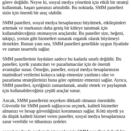
görev değildir. Neyse ki, sosyal medya yönetimi için etkili bir strateji
kullanmak, başarı şansınızı artırabilir. Bu noktada, SMM panelleri
sizin için önemli bir araç olabilir.
SMM panelleri, sosyal medya hesaplarınızı büyütmek, etkileşimleri
artırmak ve markanızı daha geniş bir kitleye tanıtmak için
kullanabileceğiniz otomasyon araçlarıdır. Bu paneller size, beğeni,
takipçi, yorum gibi hizmetleri sunarak organik olarak büyümeyi
destekler. Bunun yanı sıra, SMM panelleri genellikle uygun fiyatlıdır
ve zaman tasarrufu sağlar.
SMM panellerinin faydaları sadece bu kadarla sınırlı değildir. Bu
paneller, içerik yaratıcıları ve pazarlamacılar için de önemli
avantajlar sunar. Örneğin, paneller, sosyal medya hesaplarınızın
istatistiksel verilerini kolayca takip etmenize yardımcı olur ve
pazarlama stratejilerinizi buna göre optimize etmenizi sağlar. Ayrıca,
SMM panelleri, içeriğinizi zamanlamak, analiz etmek ve paylaşmak
için kullanabileceğiniz çeşitli araçlar sunar.
Ancak, SMM panellerini seçerken dikkatli olmanız önemlidir.
Güvenilir bir SMM paneli sağlayıcısı seçmek, kaliteli hizmetler
almanızı ve hesap güvenliğinizi korumanızı sağlar. Kötü niyetli ya
da düşük kaliteli hizmet veren paneller, sosyal medya hesaplarınıza
zarar verebilir ve itibarınızı zedeler.