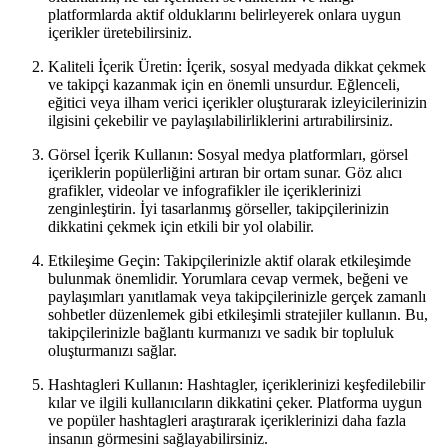
platformlarda aktif olduklarını belirleyerek onlara uygun
içerikler üretebilirsiniz.
Kaliteli İçerik Üretin: İçerik, sosyal medyada dikkat çekmek
ve takipçi kazanmak için en önemli unsurdur. Eğlenceli,
eğitici veya ilham verici içerikler oluşturarak izleyicilerinizin
ilgisini çekebilir ve paylaşılabilirliklerini artırabilirsiniz.
Görsel İçerik Kullanın: Sosyal medya platformları, görsel
içeriklerin popülerliğini artıran bir ortam sunar. Göz alıcı
grafikler, videolar ve infografikler ile içeriklerinizi
zenginleştirin. İyi tasarlanmış görseller, takipçilerinizin
dikkatini çekmek için etkili bir yol olabilir.
Etkileşime Geçin: Takipçilerinizle aktif olarak etkileşimde
bulunmak önemlidir. Yorumlara cevap vermek, beğeni ve
paylaşımları yanıtlamak veya takipçilerinizle gerçek zamanlı
sohbetler düzenlemek gibi etkileşimli stratejiler kullanın. Bu,
takipçilerinizle bağlantı kurmanızı ve sadık bir topluluk
oluşturmanızı sağlar.
Hashtagleri Kullanın: Hashtagler, içeriklerinizi keşfedilebilir
kılar ve ilgili kullanıcıların dikkatini çeker. Platforma uygun
ve popüler hashtagleri araştırarak içeriklerinizi daha fazla
insanın görmesini sağlayabilirsiniz.