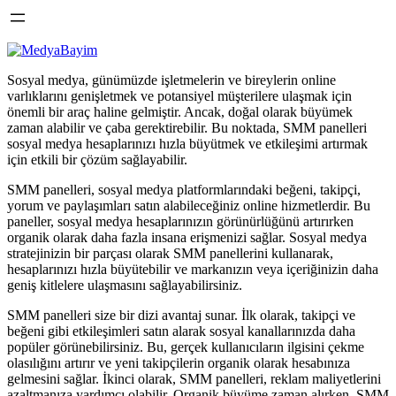
Sosyal medya, günümüzde işletmelerin ve bireylerin online
varlıklarını genişletmek ve potansiyel müşterilere ulaşmak için
önemli bir araç haline gelmiştir. Ancak, doğal olarak büyümek
zaman alabilir ve çaba gerektirebilir. Bu noktada, SMM panelleri
sosyal medya hesaplarınızı hızla büyütmek ve etkileşimi artırmak
için etkili bir çözüm sağlayabilir.
SMM panelleri, sosyal medya platformlarındaki beğeni, takipçi,
yorum ve paylaşımları satın alabileceğiniz online hizmetlerdir. Bu
paneller, sosyal medya hesaplarınızın görünürlüğünü artırırken
organik olarak daha fazla insana erişmenizi sağlar. Sosyal medya
stratejinizin bir parçası olarak SMM panellerini kullanarak,
hesaplarınızı hızla büyütebilir ve markanızın veya içeriğinizin daha
geniş kitlelere ulaşmasını sağlayabilirsiniz.
SMM panelleri size bir dizi avantaj sunar. İlk olarak, takipçi ve
beğeni gibi etkileşimleri satın alarak sosyal kanallarınızda daha
popüler görünebilirsiniz. Bu, gerçek kullanıcıların ilgisini çekme
olasılığını artırır ve yeni takipçilerin organik olarak hesabınıza
gelmesini sağlar. İkinci olarak, SMM panelleri, reklam maliyetlerini
azaltmanıza yardımcı olabilir. Organik büyüme zaman alırken, SMM