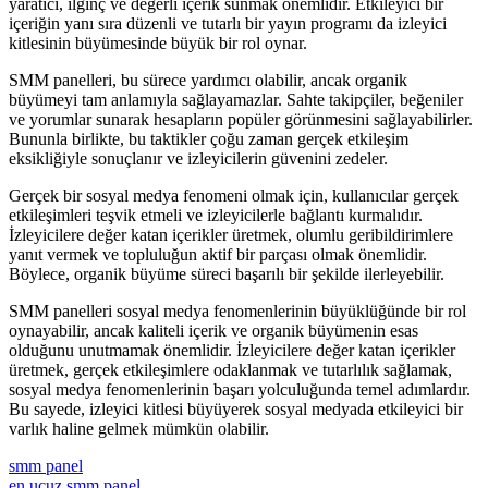
yaratıcı, ilginç ve değerli içerik sunmak önemlidir. Etkileyici bir
içeriğin yanı sıra düzenli ve tutarlı bir yayın programı da izleyici
kitlesinin büyümesinde büyük bir rol oynar.
SMM panelleri, bu sürece yardımcı olabilir, ancak organik
büyümeyi tam anlamıyla sağlayamazlar. Sahte takipçiler, beğeniler
ve yorumlar sunarak hesapların popüler görünmesini sağlayabilirler.
Bununla birlikte, bu taktikler çoğu zaman gerçek etkileşim
eksikliğiyle sonuçlanır ve izleyicilerin güvenini zedeler.
Gerçek bir sosyal medya fenomeni olmak için, kullanıcılar gerçek
etkileşimleri teşvik etmeli ve izleyicilerle bağlantı kurmalıdır.
İzleyicilere değer katan içerikler üretmek, olumlu geribildirimlere
yanıt vermek ve topluluğun aktif bir parçası olmak önemlidir.
Böylece, organik büyüme süreci başarılı bir şekilde ilerleyebilir.
SMM panelleri sosyal medya fenomenlerinin büyüklüğünde bir rol
oynayabilir, ancak kaliteli içerik ve organik büyümenin esas
olduğunu unutmamak önemlidir. İzleyicilere değer katan içerikler
üretmek, gerçek etkileşimlere odaklanmak ve tutarlılık sağlamak,
sosyal medya fenomenlerinin başarı yolculuğunda temel adımlardır.
Bu sayede, izleyici kitlesi büyüyerek sosyal medyada etkileyici bir
varlık haline gelmek mümkün olabilir.
smm panel
en ucuz smm panel