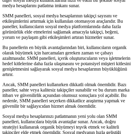
diğer sosyal medya kullanıcılarına hızlı ve etkili bir şekilde sosyal
medya hesaplarını patlatma imkanı sunar.
SMM panelleri, sosyal medya hesaplarının takipçi sayısını ve
etkileşimlerini artırmak için kullanılan otomasyon araçlarıdır. Bu
paneller, kullanıcıların sosyal medya platformlarında daha fazla
görünürlük elde etmelerini sağlamak amacıyla takipçi, beğeni,
yorum ve paylaşım gibi etkileşimleri artıran hizmetler sunar.
Bu panellerin en büyük avantajlarından biri, kullanıcıların organik
olarak büyümek için harcamaları gereken zaman ve çabayı
azaltmasıdır. SMM panelleri, içerik oluşturucuların veya işletmelerin
hedef kitlelerine daha fazla ulaşmasını ve potansiyel müşteri kitlesini
genişletmesini sağlayarak sosyal medya hesaplarının büyüklüğünü
artırır.
Ancak, SMM panelleri kullanırken dikkatli olmak önemlidir. Bazı
paneller, sahte veya kalitesiz takipçiler sunabilir ve bu durum marka
itibarı ve güvenilirlik açısından olumsuz sonuçlara yol açabilir. Bu
nedenle, SMM panelleri seçerken dikkatlice araştırma yapmak ve
güvenilir bir sağlayıcıdan hizmet almak önemlidir.
Sosyal medya hesaplarınızı patlatmanın yeni yolu olan SMM
panelleri, kullanıcılara büyük avantajlar sunar. Ancak, doğru
stratejiyi kullanarak organik büyümeyi teşvik etmek ve kaliteli
takipçiler elde etmek önemlidir. Sosyal medyanın hızla geliştiği