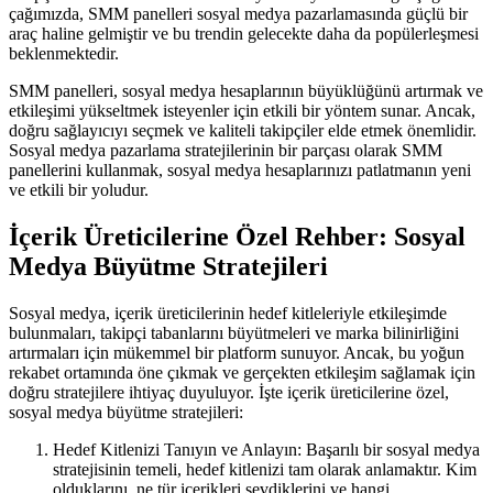
çağımızda, SMM panelleri sosyal medya pazarlamasında güçlü bir
araç haline gelmiştir ve bu trendin gelecekte daha da popülerleşmesi
beklenmektedir.
SMM panelleri, sosyal medya hesaplarının büyüklüğünü artırmak ve
etkileşimi yükseltmek isteyenler için etkili bir yöntem sunar. Ancak,
doğru sağlayıcıyı seçmek ve kaliteli takipçiler elde etmek önemlidir.
Sosyal medya pazarlama stratejilerinin bir parçası olarak SMM
panellerini kullanmak, sosyal medya hesaplarınızı patlatmanın yeni
ve etkili bir yoludur.
İçerik Üreticilerine Özel Rehber: Sosyal
Medya Büyütme Stratejileri
Sosyal medya, içerik üreticilerinin hedef kitleleriyle etkileşimde
bulunmaları, takipçi tabanlarını büyütmeleri ve marka bilinirliğini
artırmaları için mükemmel bir platform sunuyor. Ancak, bu yoğun
rekabet ortamında öne çıkmak ve gerçekten etkileşim sağlamak için
doğru stratejilere ihtiyaç duyuluyor. İşte içerik üreticilerine özel,
sosyal medya büyütme stratejileri:
Hedef Kitlenizi Tanıyın ve Anlayın: Başarılı bir sosyal medya
stratejisinin temeli, hedef kitlenizi tam olarak anlamaktır. Kim
olduklarını, ne tür içerikleri sevdiklerini ve hangi