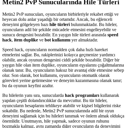
Metin2 PvP Sunucularında Hile Türleri
Metin2 PvP sunucuları, oyuncuların birbirleriyle rekabet ettiği ve
heyecan dolu anlar yaşadığı bir ortamdır. Ancak, bu eğlenceli
deneyimi gölgeleyen bazı
hile türleri
bulunmaktadır. Bu hileler,
oyuncuların adil bir şekilde mücadele etmesini engelleyebilir ve
sunucu dengesini bozabilir. En yaygın hile türleri arasında
speed
hack
,
item duplike
ve
bot kullanımı
yer almaktadır.
Speed hack, oyuncuların normalden çok daha hızlı hareket
etmelerini sağlar. Bu, rakiplerinizi kolayca geçmenize yardımcı
olabilir, ancak oyunun dengesini ciddi şekilde bozabilir. Diğer bir
yaygın hile olan item duplike, oyuncuların eşyalarını çoğaltmalarına
olanak tanır. Bu, oyuncuların haksız bir avantaj elde etmesine sebep
olur. Son olarak, bot kullanımı, oyuncuların otomatik olarak
görevleri yerine getirmesine ve deneyim kazanmasına olanak tanır;
bu da oyunun keyfini azaltır.
Bu hilelerin yanı sıra, sunucularda
hack programları
kullanarak
yapılan çeşitli dolandırıcılıklar da mevcuttur. Bu tür hileler,
oyuncuların hesaplarını tehlikeye atabilir ve kişisel bilgilerini riske
sokabilir. Bu nedenle, Metin2 PvP sunucularında adil bir oyun
deneyimi sağlamak için bu hileleri tanımak ve önlem almak oldukça
önemlidir. Unutmayın, hile yapmak, sadece oyunun ruhunu
bozmakla kalmaz, aynı zamanda diğer oyuncuların da deneyimini