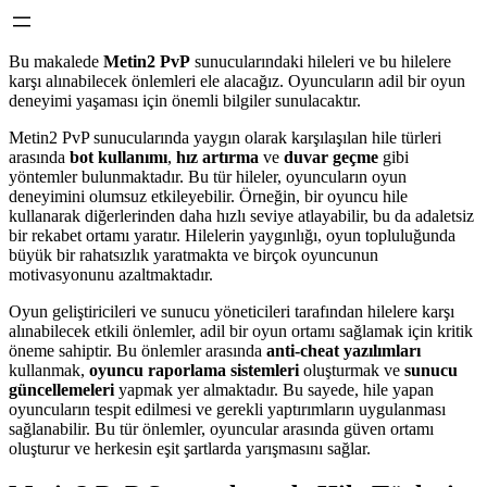
Bu makalede
Metin2 PvP
sunucularındaki hileleri ve bu hilelere
karşı alınabilecek önlemleri ele alacağız. Oyuncuların adil bir oyun
deneyimi yaşaması için önemli bilgiler sunulacaktır.
Metin2 PvP sunucularında yaygın olarak karşılaşılan hile türleri
arasında
bot kullanımı
,
hız artırma
ve
duvar geçme
gibi
yöntemler bulunmaktadır. Bu tür hileler, oyuncuların oyun
deneyimini olumsuz etkileyebilir. Örneğin, bir oyuncu hile
kullanarak diğerlerinden daha hızlı seviye atlayabilir, bu da adaletsiz
bir rekabet ortamı yaratır. Hilelerin yaygınlığı, oyun topluluğunda
büyük bir rahatsızlık yaratmakta ve birçok oyuncunun
motivasyonunu azaltmaktadır.
Oyun geliştiricileri ve sunucu yöneticileri tarafından hilelere karşı
alınabilecek etkili önlemler, adil bir oyun ortamı sağlamak için kritik
öneme sahiptir. Bu önlemler arasında
anti-cheat yazılımları
kullanmak,
oyuncu raporlama sistemleri
oluşturmak ve
sunucu
güncellemeleri
yapmak yer almaktadır. Bu sayede, hile yapan
oyuncuların tespit edilmesi ve gerekli yaptırımların uygulanması
sağlanabilir. Bu tür önlemler, oyuncular arasında güven ortamı
oluşturur ve herkesin eşit şartlarda yarışmasını sağlar.