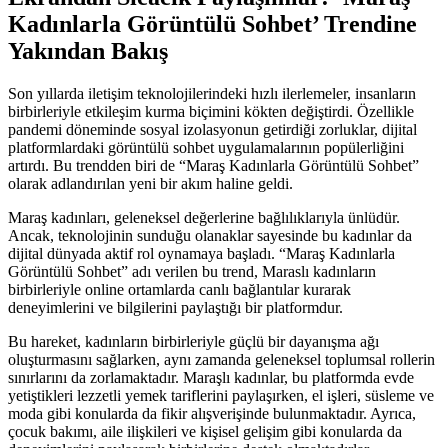
Kadınlarla Görüntülü Sohbet’ Trendine
Yakından Bakış
Son yıllarda iletişim teknolojilerindeki hızlı ilerlemeler, insanların
birbirleriyle etkileşim kurma biçimini kökten değiştirdi. Özellikle
pandemi döneminde sosyal izolasyonun getirdiği zorluklar, dijital
platformlardaki görüntülü sohbet uygulamalarının popülerliğini
artırdı. Bu trendden biri de “Maraş Kadınlarla Görüntülü Sohbet”
olarak adlandırılan yeni bir akım haline geldi.
Maraş kadınları, geleneksel değerlerine bağlılıklarıyla ünlüdür.
Ancak, teknolojinin sunduğu olanaklar sayesinde bu kadınlar da
dijital dünyada aktif rol oynamaya başladı. “Maraş Kadınlarla
Görüntülü Sohbet” adı verilen bu trend, Maraslı kadınların
birbirleriyle online ortamlarda canlı bağlantılar kurarak
deneyimlerini ve bilgilerini paylaştığı bir platformdur.
Bu hareket, kadınların birbirleriyle güçlü bir dayanışma ağı
oluşturmasını sağlarken, aynı zamanda geleneksel toplumsal rollerin
sınırlarını da zorlamaktadır. Maraşlı kadınlar, bu platformda evde
yetiştikleri lezzetli yemek tariflerini paylaşırken, el işleri, süsleme ve
moda gibi konularda da fikir alışverişinde bulunmaktadır. Ayrıca,
çocuk bakımı, aile ilişkileri ve kişisel gelişim gibi konularda da