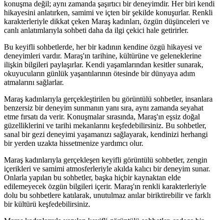
konuşma değil; aynı zamanda şaşırtıcı bir deneyimdir. Her biri kendi
hikayesini anlatırken, samimi ve içten bir şekilde konuşurlar. Renkli
karakterleriyle dikkat çeken Maraş kadınları, özgün düşünceleri ve
canlı anlatımlarıyla sohbeti daha da ilgi çekici hale getirirler.
Bu keyifli sohbetlerde, her bir kadının kendine özgü hikayesi ve
deneyimleri vardır. Maraş'ın tarihine, kültürüne ve geleneklerine
ilişkin bilgileri paylaşırlar. Kendi yaşamlarından kesitler sunarak,
okuyucuların günlük yaşantılarının ötesinde bir dünyaya adım
atmalarını sağlarlar.
Maraş kadınlarıyla gerçekleştirilen bu görüntülü sohbetler, insanlara
benzersiz bir deneyim sunmanın yanı sıra, aynı zamanda seyahat
etme fırsatı da verir. Konuşmalar sırasında, Maraş'ın eşsiz doğal
güzelliklerini ve tarihi mekanlarını keşfedebilirsiniz. Bu sohbetler,
sanal bir gezi deneyimi yaşamanızı sağlayarak, kendinizi herhangi
bir yerden uzakta hissetmenize yardımcı olur.
Maraş kadınlarıyla gerçekleşen keyifli görüntülü sohbetler, zengin
içerikleri ve samimi atmosferleriyle akılda kalıcı bir deneyim sunar.
Onlarla yapılan bu sohbetler, başka hiçbir kaynaktan elde
edilemeyecek özgün bilgileri içerir. Maraş'ın renkli karakterleriyle
dolu bu sohbetlere katılarak, unutulmaz anılar biriktirebilir ve farklı
bir kültürü keşfedebilirsiniz.