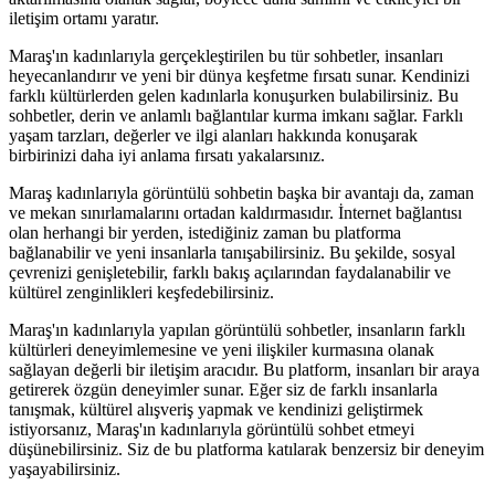
iletişim ortamı yaratır.
Maraş'ın kadınlarıyla gerçekleştirilen bu tür sohbetler, insanları
heyecanlandırır ve yeni bir dünya keşfetme fırsatı sunar. Kendinizi
farklı kültürlerden gelen kadınlarla konuşurken bulabilirsiniz. Bu
sohbetler, derin ve anlamlı bağlantılar kurma imkanı sağlar. Farklı
yaşam tarzları, değerler ve ilgi alanları hakkında konuşarak
birbirinizi daha iyi anlama fırsatı yakalarsınız.
Maraş kadınlarıyla görüntülü sohbetin başka bir avantajı da, zaman
ve mekan sınırlamalarını ortadan kaldırmasıdır. İnternet bağlantısı
olan herhangi bir yerden, istediğiniz zaman bu platforma
bağlanabilir ve yeni insanlarla tanışabilirsiniz. Bu şekilde, sosyal
çevrenizi genişletebilir, farklı bakış açılarından faydalanabilir ve
kültürel zenginlikleri keşfedebilirsiniz.
Maraş'ın kadınlarıyla yapılan görüntülü sohbetler, insanların farklı
kültürleri deneyimlemesine ve yeni ilişkiler kurmasına olanak
sağlayan değerli bir iletişim aracıdır. Bu platform, insanları bir araya
getirerek özgün deneyimler sunar. Eğer siz de farklı insanlarla
tanışmak, kültürel alışveriş yapmak ve kendinizi geliştirmek
istiyorsanız, Maraş'ın kadınlarıyla görüntülü sohbet etmeyi
düşünebilirsiniz. Siz de bu platforma katılarak benzersiz bir deneyim
yaşayabilirsiniz.