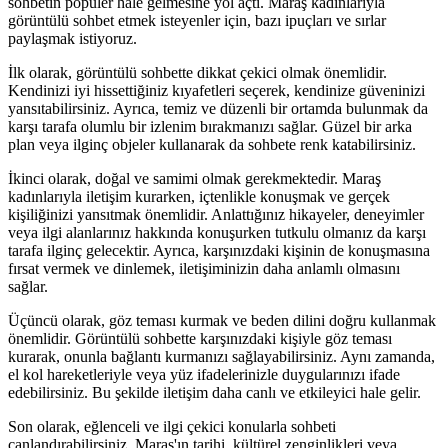
sohbetin popüler hale gelmesine yol açtı. Maraş kadınlarıyla
görüntülü sohbet etmek isteyenler için, bazı ipuçları ve sırlar
paylaşmak istiyoruz.
İlk olarak, görüntülü sohbette dikkat çekici olmak önemlidir.
Kendinizi iyi hissettiğiniz kıyafetleri seçerek, kendinize güveninizi
yansıtabilirsiniz. Ayrıca, temiz ve düzenli bir ortamda bulunmak da
karşı tarafa olumlu bir izlenim bırakmanızı sağlar. Güzel bir arka
plan veya ilginç objeler kullanarak da sohbete renk katabilirsiniz.
İkinci olarak, doğal ve samimi olmak gerekmektedir. Maraş
kadınlarıyla iletişim kurarken, içtenlikle konuşmak ve gerçek
kişiliğinizi yansıtmak önemlidir. Anlattığınız hikayeler, deneyimler
veya ilgi alanlarınız hakkında konuşurken tutkulu olmanız da karşı
tarafa ilginç gelecektir. Ayrıca, karşınızdaki kişinin de konuşmasına
fırsat vermek ve dinlemek, iletişiminizin daha anlamlı olmasını
sağlar.
Üçüncü olarak, göz teması kurmak ve beden dilini doğru kullanmak
önemlidir. Görüntülü sohbette karşınızdaki kişiyle göz teması
kurarak, onunla bağlantı kurmanızı sağlayabilirsiniz. Aynı zamanda,
el kol hareketleriyle veya yüz ifadelerinizle duygularınızı ifade
edebilirsiniz. Bu şekilde iletişim daha canlı ve etkileyici hale gelir.
Son olarak, eğlenceli ve ilgi çekici konularla sohbeti
canlandırabilirsiniz. Maraş'ın tarihi, kültürel zenginlikleri veya