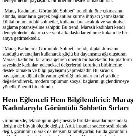
deneyimlerini paylaşarak birbirlerine destek olmaktadırlar.
“Maraş Kadınlarla Görüntülü Sohbet” trendinin öne çıkmasının
altında, insanların gerçek bağlantılar kurma ihtiyacı yatmaktadır.
Dijital ortamlardaki sohbetler, kullanıcılara sıcaklık ve samimiyet
sağlama potansiyeline sahiptir. Bu trend, Maraslı kadınları kendi
deneyimlerini aktarma ve yeni arkadaşlıklar edinme imkanı ile bir
araya getirmektedir.
“Maraş Kadınlarla Görüntülü Sohbet” trendi, dijital dünyanın
sunduğu avantajları kullanarak güçlü bir dayanışma ağı oluşturan
Maraslı kadınları bir araya getiren önemli bir harekettir. Bu platform
sayesinde kadınlar, geleneksel değerlerini korurken birbirlerine
destek olmakta ve bilgi paylaşımı yapmaktadır. Bu sıcacık
paylaşımlar, dijital dünyanın getirdiği imkanları en iyi şekilde
değerlendirerek, modern toplumun sosyal bağlarını güçlendirmeye
yönelik önemli bir adımdır.
Hem Eğlenceli Hem Bilgilendirici: Maraş
Kadınlarıyla Görüntülü Sohbetin Sırları
Günümüzde, teknolojinin gelişmesiyle birlikte insanlar arasındaki
iletişim de büyük ölçüde değişti. Artık insanlar sadece sesli olarak
değil, görüntülü olarak da iletişim kurabiliyorlar. Bu da görüntülü