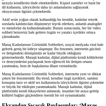
tarzıyla kendilerini ifade etmektedirler. Kişisel zamirler ve basit bir
dil kullanımı, izleyicilerin daha iyi anlamalarını sağlayarak
okuyucunun ilgisini çekmektedir.
Aktif sesin yoğun olarak kullanıldığı bu trendde, kadınlar retorik
sorularla katılımcıları düşünmeye teşvik ederken, anlamlı analogiler
ve metaforlar da kullanılmaktadır. Bunun sonucunda, her bir video
sohbeti benzersiz hale getiren özgün ve yaratıcı içerikler ortaya
çıkmaktadır.
Maraş Kadınlarının Görüntülü Sohbetleri, sosyal medyada viral hale
gelerek geniş bir kitleye ulaşmıştır. Bu fenomen, internetin gücünü
ve iletişimdeki dönüşümün ne kadar büyük olduğunu
göstermektedir. Maraşlı kadınlar, dijital platformda kendi kültürlerini
ve deneyimlerini paylaşarak hem eğlenceli bir iletişim ortamı
yaratmakta, hem de başkalarına ilham vermektedir.
Maraş Kadınlarının Görüntülü Sohbetleri, internetin yeni ve dikkat
çeken bir fenomenidir. Bu trend, kendine özgü içerikleri, samimi
konuşma tarzı ve aktif ses kullanımıyla izleyicilerin ilgisini çekmekte
ve büyük bir etkileşim yaratmaktadır. Maraşlı kadınlar, dijital
platformda kendi hikayelerini anlatarak, insanları bir araya getirip
kültürel bağları güçlendiren önemli bir rol oynamaktadır.
Ekrandan Sıcacık Paylaşımlar: ‘Maraş