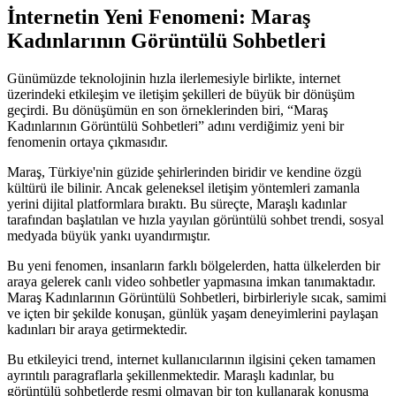
İnternetin Yeni Fenomeni: Maraş
Kadınlarının Görüntülü Sohbetleri
Günümüzde teknolojinin hızla ilerlemesiyle birlikte, internet
üzerindeki etkileşim ve iletişim şekilleri de büyük bir dönüşüm
geçirdi. Bu dönüşümün en son örneklerinden biri, “Maraş
Kadınlarının Görüntülü Sohbetleri” adını verdiğimiz yeni bir
fenomenin ortaya çıkmasıdır.
Maraş, Türkiye'nin güzide şehirlerinden biridir ve kendine özgü
kültürü ile bilinir. Ancak geleneksel iletişim yöntemleri zamanla
yerini dijital platformlara bıraktı. Bu süreçte, Maraşlı kadınlar
tarafından başlatılan ve hızla yayılan görüntülü sohbet trendi, sosyal
medyada büyük yankı uyandırmıştır.
Bu yeni fenomen, insanların farklı bölgelerden, hatta ülkelerden bir
araya gelerek canlı video sohbetler yapmasına imkan tanımaktadır.
Maraş Kadınlarının Görüntülü Sohbetleri, birbirleriyle sıcak, samimi
ve içten bir şekilde konuşan, günlük yaşam deneyimlerini paylaşan
kadınları bir araya getirmektedir.
Bu etkileyici trend, internet kullanıcılarının ilgisini çeken tamamen
ayrıntılı paragraflarla şekillenmektedir. Maraşlı kadınlar, bu
görüntülü sohbetlerde resmi olmayan bir ton kullanarak konuşma