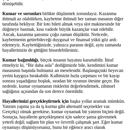
dönüşebilir.
Kumar ve sorunları
birlikte düşünmek zorundayız. Kazanma
ihtimali az olabilirken, kaybetme ihtimali her zaman masanın diğer
tarafında bekliyor. Bir loto bileti almak veya slot makinesinde bir
düğmeye basmak, kısa vadede büyük kazançlar vaat edebilir.
Ancak, kazanma şansınız çoğu zaman düşüktür. Neticede,
kaybetmenin getirebileceği duygusal ve finansal yükü göz ardı
edemeyiz. Kaybettiğinizde, yalnızca paranın değil, aynı zamanda
hayallerinizin de gittiğini hissedebilirsiniz.
Kumar bağımlılığı
, birçok insanın hayatını karartabilir. İtiraf
etmeliyiz ki, “Bir daha asla” dediğimizde bile, kendimizi kumar
masasının başında bulmanız an meselesidir. Başlangıçtaki heyecan
yerini kaygıya bırakabilir. Kalbinizin hızla çarpması ve bir kayıp
sonrası yaşadığınız boşluk, sıradan bir oyunun ötesine geçer. Bu
nedenle, kumar oynamanın risklerini değerlendirmek, zihinsel
sağlığınız açısından da son derece önemlidir.
Hayallerimizi gerçekleştirmek için
başka yollar aramak mümkün.
Yatırım yapma ya da iş kurma gibi alternatif seçenekler var.
Gerçekçi olmak gerekirse, kumar oynamak bir yatırım biçimi değil.
Sonuçta, hayallerin gerçekleşmesi için sadece şansa güvenmek
yeterli değil; sağlam bir plan ve özverili çalışmak şart. Eğer kumar
oynamayı düşünüyorsanız, bunu bir eğlence aracı olarak