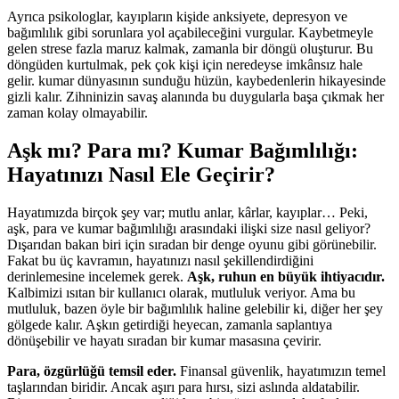
Ayrıca psikologlar, kayıpların kişide anksiyete, depresyon ve
bağımlılık gibi sorunlara yol açabileceğini vurgular. Kaybetmeyle
gelen strese fazla maruz kalmak, zamanla bir döngü oluşturur. Bu
döngüden kurtulmak, pek çok kişi için neredeyse imkânsız hale
gelir. kumar dünyasının sunduğu hüzün, kaybedenlerin hikayesinde
gizli kalır. Zihninizin savaş alanında bu duygularla başa çıkmak her
zaman kolay olmayabilir.
Aşk mı? Para mı? Kumar Bağımlılığı:
Hayatınızı Nasıl Ele Geçirir?
Hayatımızda birçok şey var; mutlu anlar, kârlar, kayıplar… Peki,
aşk, para ve kumar bağımlılığı arasındaki ilişki size nasıl geliyor?
Dışarıdan bakan biri için sıradan bir denge oyunu gibi görünebilir.
Fakat bu üç kavramın, hayatınızı nasıl şekillendirdiğini
derinlemesine incelemek gerek.
Aşk, ruhun en büyük ihtiyacıdır.
Kalbimizi ısıtan bir kullanıcı olarak, mutluluk veriyor. Ama bu
mutluluk, bazen öyle bir bağımlılık haline gelebilir ki, diğer her şey
gölgede kalır. Aşkın getirdiği heyecan, zamanla saplantıya
dönüşebilir ve hayatı sıradan bir kumar masasına çevirir.
Para, özgürlüğü temsil eder.
Finansal güvenlik, hayatımızın temel
taşlarından biridir. Ancak aşırı para hırsı, sizi aslında aldatabilir.