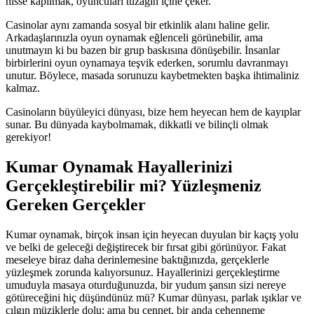
hisse kapılmak, oyuncuları tuzağın içine çeker.
Casinolar aynı zamanda sosyal bir etkinlik alanı haline gelir.
Arkadaşlarınızla oyun oynamak eğlenceli görünebilir, ama
unutmayın ki bu bazen bir grup baskısına dönüşebilir. İnsanlar
birbirlerini oyun oynamaya teşvik ederken, sorumlu davranmayı
unutur. Böylece, masada sorunuzu kaybetmekten başka ihtimaliniz
kalmaz.
Casinoların büyüleyici dünyası, bize hem heyecan hem de kayıplar
sunar. Bu dünyada kaybolmamak, dikkatli ve bilinçli olmak
gerekiyor!
Kumar Oynamak Hayallerinizi
Gerçekleştirebilir mi? Yüzleşmeniz
Gereken Gerçekler
Kumar oynamak, birçok insan için heyecan duyulan bir kaçış yolu
ve belki de geleceği değiştirecek bir fırsat gibi görünüyor. Fakat
meseleye biraz daha derinlemesine baktığınızda, gerçeklerle
yüzleşmek zorunda kalıyorsunuz. Hayallerinizi gerçekleştirme
umuduyla masaya oturduğunuzda, bir yudum şansın sizi nereye
götüreceğini hiç düşündünüz mü? Kumar dünyası, parlak ışıklar ve
çılgın müziklerle dolu; ama bu cennet, bir anda cehenneme