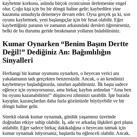
kaybetme korkusu, aslında birçok oyuncunun ilerlemesine engel
olur. Çoğu kişi için bu bir döngü haline gelir; kaybedilen yine
kazanma umuduyla denemeye devam eder. Oysa gerçek şu ki, son
oyunu kaybetmek, yeni başlangıçlar için bir fırsat olabilir. Eğer
kaybettiğiniz paranın ve zamanın arkasındaki dersleri öğrenirseniz,
belki de bu durumu geride bırakmanın yollarını bulabilirsiniz.
Kumar Oynarken “Benim Başım Dertte
Değil!” Dediğiniz An: Bağımlılığın
Sinyalleri
Herhangi bir kumar oyununu oynarken, o heyecan verici anı
yakalamanın tadı gerçekten benzersizdir. Ancak, o an kendinizi
kaybetmeye başladığınızda, sınırları aşabilirsiniz. İlk başta sadece
eğlence için oynuyorsunuz, ama birkaç kaybın ardından “Ama ben
bu oyunu kazanabilirim!” düşüncesi zihninizi sarabilir. İşte burada
kayıplar, kazançlardan daha fazla gözünüzde büyüyebilir ve bir
döngü haline gelir.
Sürekli olarak kumar oynamak, günlük yaşamınız üzerinde
doğrudan etkiye sahip olabilir. İş, aile ve arkadaş ilişkileri geri plana
atılabilir. Eğer sadece birkaç dakikalığına o heyecanı tatmak için
kumar oynamak istiyorsanız, başlarda bu eğlenceli olabilir. Ancak,