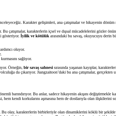
celeyeceğiz. Karakter gelişimleri, ana çatışmalar ve hikayenin dönüm n
 Bu çatışmalar, karakterlerin içsel ve dışsal mücadelelerini gözler önü
i gösteriyor.
İyilik ve kötülük
arasındaki bu savaş, okuyucuyu derin bi
yardımcı oluyor.
r.
 kurmasını sağlıyor.
nuyor. Örneğin,
bir savaş sahnesi
sırasında yaşanan kayıplar, karakterleri
culuğa da çıkarıyor. Jiangzaitoon’daki bu ana çatışmalar, gerçekten un
mli barındırıyor. Bu anlar, sadece hikayenin akışını değiştirmekle kalm
si, hem kendi korkularını aşmasına hem de dostlarıyla olan ilişkilerini
. Bu olay, karakterlerin birbirleriyle olan dinamiklerini köklü bir şekild