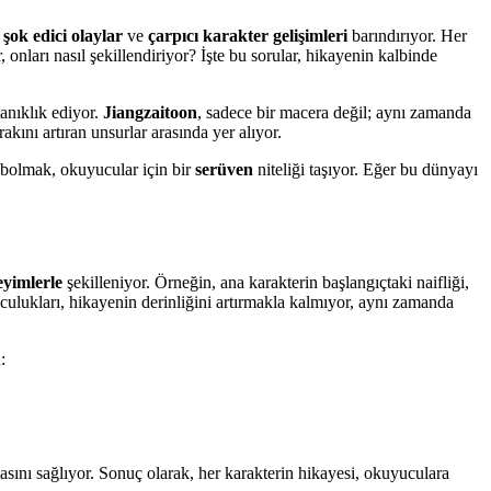
,
şok edici olaylar
ve
çarpıcı karakter gelişimleri
barındırıyor. Her
 onları nasıl şekillendiriyor? İşte bu sorular, hikayenin kalbinde
tanıklık ediyor.
Jiangzaitoon
, sadece bir macera değil; aynı zamanda
kını artıran unsurlar arasında yer alıyor.
ybolmak, okuyucular için bir
serüven
niteliği taşıyor. Eğer bu dünyayı
yimlerle
şekilleniyor. Örneğin, ana karakterin başlangıçtaki naifliği,
lculukları, hikayenin derinliğini artırmakla kalmıyor, aynı zamanda
:
sını sağlıyor. Sonuç olarak, her karakterin hikayesi, okuyuculara