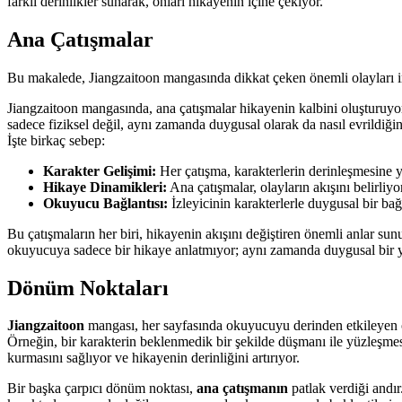
farklı derinlikler sunarak, onları hikayenin içine çekiyor.
Ana Çatışmalar
Bu makalede, Jiangzaitoon mangasında dikkat çeken önemli olayları in
Jiangzaitoon mangasında, ana çatışmalar hikayenin kalbini oluşturuyor.
sadece fiziksel değil, aynı zamanda duygusal olarak da nasıl evrildiğin
İşte birkaç sebep:
Karakter Gelişimi:
Her çatışma, karakterlerin derinleşmesine 
Hikaye Dinamikleri:
Ana çatışmalar, olayların akışını belirliyo
Okuyucu Bağlantısı:
İzleyicinin karakterlerle duygusal bir bağ
Bu çatışmaların her biri, hikayenin akışını değiştiren önemli anlar su
okuyucuya sadece bir hikaye anlatmıyor; aynı zamanda duygusal bir yol
Dönüm Noktaları
Jiangzaitoon
mangası, her sayfasında okuyucuyu derinden etkileyen öne
Örneğin, bir karakterin beklenmedik bir şekilde düşmanı ile yüzleşme
kurmasını sağlıyor ve hikayenin derinliğini artırıyor.
Bir başka çarpıcı dönüm noktası,
ana çatışmanın
patlak verdiği andır