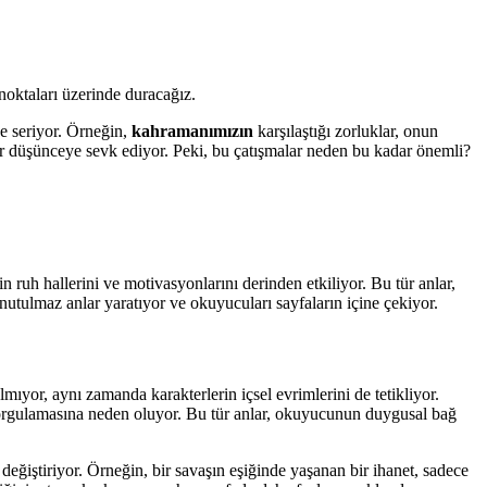
oktaları üzerinde duracağız.
ne seriyor. Örneğin,
kahramanımızın
karşılaştığı zorluklar, onun
r düşünceye sevk ediyor. Peki, bu çatışmalar neden bu kadar önemli?
n ruh hallerini ve motivasyonlarını derinden etkiliyor. Bu tür anlar,
utulmaz anlar yaratıyor ve okuyucuları sayfaların içine çekiyor.
ıyor, aynı zamanda karakterlerin içsel evrimlerini de tetikliyor.
 sorgulamasına neden oluyor. Bu tür anlar, okuyucunun duygusal bağ
e değiştiriyor. Örneğin, bir savaşın eşiğinde yaşanan bir ihanet, sadece