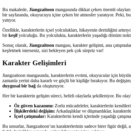
Bu makalede,
Jiangzaitoon
mangasında dikkat çeken önemli olayları 
bir sayfasında, okuyucuyu içine çeken bir atmosfer yaratıyor. Peki, bu 
yatıyor.
Özellikle, karakterlerin içsel yolculukları, hikayenin derinliğini artır
bir
keşif
yolculuğu. Bu yolculukta, karakterlerin yaşadığı dönüm noktala
Sonuç olarak,
Jiangzaitoon
mangası, karakter gelişimi, ana çatışmal
keşfetmek isterseniz, sizi bekleyen pek çok sürpriz var!
Karakter Gelişimleri
Jiangzaitoon mangasında, karakterlerin evrimi, okuyucular için büyüle
zamanla yerini daha kararlı ve güçlü bir kişiliğe bırakıyor. Bu değişi
duygusal bir bağ
da oluşturuyor.
Her bir karakterin gelişim süreci, belirli olaylarla şekilleniyor. Bu olay
Öz güven kazanımı:
Zorlu mücadeleler, karakterlerin kendilerin
İlişkilerdeki değişim:
Arkadaşlıklar ve düşmanlıklar, karakterl
İçsel çatışmalar:
Karakterlerin kendi içlerinde yaşadığı çatışmal
Bu unsurlar, Jiangzaitoon’un karakterlerinin sadece birer figür değil