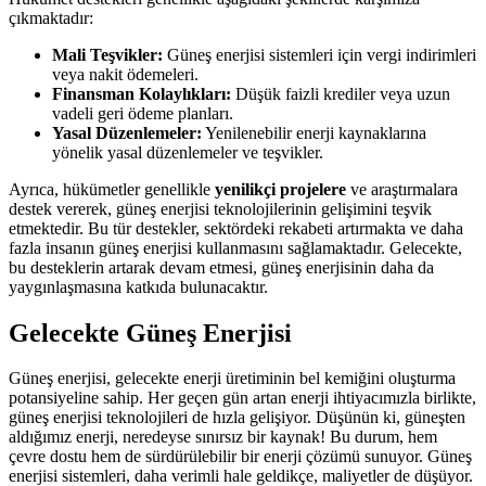
çıkmaktadır:
Mali Teşvikler:
Güneş enerjisi sistemleri için vergi indirimleri
veya nakit ödemeleri.
Finansman Kolaylıkları:
Düşük faizli krediler veya uzun
vadeli geri ödeme planları.
Yasal Düzenlemeler:
Yenilenebilir enerji kaynaklarına
yönelik yasal düzenlemeler ve teşvikler.
Ayrıca, hükümetler genellikle
yenilikçi projelere
ve araştırmalara
destek vererek, güneş enerjisi teknolojilerinin gelişimini teşvik
etmektedir. Bu tür destekler, sektördeki rekabeti artırmakta ve daha
fazla insanın güneş enerjisi kullanmasını sağlamaktadır. Gelecekte,
bu desteklerin artarak devam etmesi, güneş enerjisinin daha da
yaygınlaşmasına katkıda bulunacaktır.
Gelecekte Güneş Enerjisi
Güneş enerjisi, gelecekte enerji üretiminin bel kemiğini oluşturma
potansiyeline sahip. Her geçen gün artan enerji ihtiyacımızla birlikte,
güneş enerjisi teknolojileri de hızla gelişiyor. Düşünün ki, güneşten
aldığımız enerji, neredeyse sınırsız bir kaynak! Bu durum, hem
çevre dostu hem de sürdürülebilir bir enerji çözümü sunuyor. Güneş
enerjisi sistemleri, daha verimli hale geldikçe, maliyetler de düşüyor.