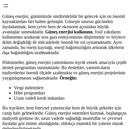
Güneş enerjisi, günümüzde sürdürülebilir bir gelecek için en önemli
kaynaklardan biri haline gelmiştir. Güneşin sınırsız gücünden
faydalanmak, hem çevre hem de ekonomi açısından büyük
avantajlar sunmaktadır.
Güneş enerjisi kullanımı
, fosil yakıtların
kullanımını azaltarak sera gazı emisyonlarını düşürmekte ve böylece
iklim değişikliği ile mücadelede önemli bir rol oynamaktadır. Aynı
zamanda, bu enerji kaynağı, enerji bağımsızlığını artırarak ülkelerin
dışa bağımlılığını azaltmaktadır.
Hükümetler, güneş enerjisi yatırımlarını teşvik etmek amacıyla çeşitli
destek programları sunmaktadır. Bu destekler, yatırımcıların
maliyetlerini önemli ölçüde azaltmakta ve güneş enerjisi projelerinin
yaygınlaşmasını sağlamaktadır.
Örneğin:
Vergi indirimleri
Hibe programları
Uzun vadeli kredi imkanları
Bu teşvikler, hem bireysel yatırımcılar hem de büyük şirketler için
cazip hale gelmektedir. Güneş enerjisi sistemleri kurmak, başlangıçta
maliyetli görünse de, uzun vadede sağladığı tasarruflar ve çevresel
faydalar göz önüne alındığında, oldukça mantıklı bir yatırım olarak
değerlendirilmektedir.