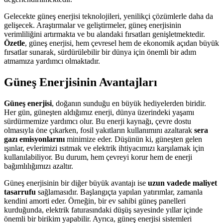
Gelecekte güneş enerjisi teknolojileri, yenilikçi çözümlerle daha da
gelişecek. Araştırmalar ve geliştirmeler, güneş enerjisinin
verimliliğini artırmakta ve bu alandaki fırsatları genişletmektedir.
Özetle
, güneş enerjisi, hem çevresel hem de ekonomik açıdan büyük
fırsatlar sunarak, sürdürülebilir bir dünya için önemli bir adım
atmamıza yardımcı olmaktadır.
Güneş Enerjisinin Avantajları
Güneş enerjisi
, doğanın sunduğu en büyük hediyelerden biridir.
Her gün, güneşten aldığımız enerji, dünya üzerindeki yaşamı
sürdürmemize yardımcı olur. Bu enerji kaynağı, çevre dostu
olmasıyla öne çıkarken, fosil yakıtların kullanımını azaltarak
sera
gazı emisyonlarını
minimize eder. Düşünün ki, güneşten gelen
ışınlar, evlerimizi ısıtmak ve elektrik ihtiyacımızı karşılamak için
kullanılabiliyor. Bu durum, hem çevreyi korur hem de enerji
bağımlılığımızı azaltır.
Güneş enerjisinin bir diğer büyük avantajı ise
uzun vadede maliyet
tasarrufu
sağlamasıdır. Başlangıçta yapılan yatırımlar, zamanla
kendini amorti eder. Örneğin, bir ev sahibi güneş panelleri
kurduğunda, elektrik faturasındaki düşüş sayesinde yıllar içinde
önemli bir birikim yapabilir. Ayrıca, güneş enerjisi sistemleri