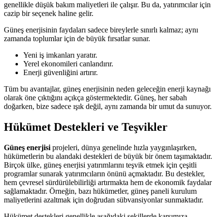
genellikle düşük bakım maliyetleri ile çalışır. Bu da, yatırımcılar için
cazip bir seçenek haline gelir.
Güneş enerjisinin faydaları sadece bireylerle sınırlı kalmaz; aynı
zamanda toplumlar için de büyük fırsatlar sunar.
Yeni iş imkanları yaratır.
Yerel ekonomileri canlandırır.
Enerji güvenliğini artırır.
Tüm bu avantajlar, güneş enerjisinin neden geleceğin enerji kaynağı
olarak öne çıktığını açıkça göstermektedir. Güneş, her sabah
doğarken, bize sadece ışık değil, aynı zamanda bir umut da sunuyor.
Hükümet Destekleri ve Teşvikler
Güneş enerjisi
projeleri, dünya genelinde hızla yaygınlaşırken,
hükümetlerin bu alandaki destekleri de büyük bir önem taşımaktadır.
Birçok ülke, güneş enerjisi yatırımlarını teşvik etmek için çeşitli
programlar sunarak yatırımcıların önünü açmaktadır. Bu destekler,
hem çevresel sürdürülebilirliği artırmakta hem de ekonomik faydalar
sağlamaktadır. Örneğin, bazı hükümetler, güneş paneli kurulum
maliyetlerini azaltmak için doğrudan sübvansiyonlar sunmaktadır.
Hükümet destekleri genellikle aşağıdaki şekillerde karşımıza