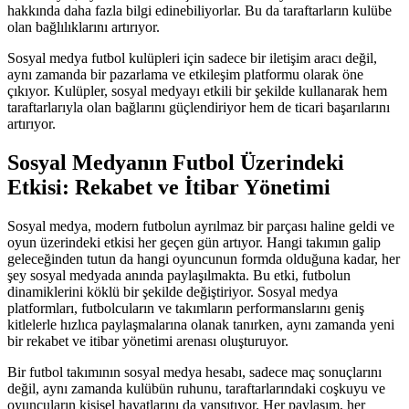
hakkında daha fazla bilgi edinebiliyorlar. Bu da taraftarların kulübe
olan bağlılıklarını artırıyor.
Sosyal medya futbol kulüpleri için sadece bir iletişim aracı değil,
aynı zamanda bir pazarlama ve etkileşim platformu olarak öne
çıkıyor. Kulüpler, sosyal medyayı etkili bir şekilde kullanarak hem
taraftarlarıyla olan bağlarını güçlendiriyor hem de ticari başarılarını
artırıyor.
Sosyal Medyanın Futbol Üzerindeki
Etkisi: Rekabet ve İtibar Yönetimi
Sosyal medya, modern futbolun ayrılmaz bir parçası haline geldi ve
oyun üzerindeki etkisi her geçen gün artıyor. Hangi takımın galip
geleceğinden tutun da hangi oyuncunun formda olduğuna kadar, her
şey sosyal medyada anında paylaşılmakta. Bu etki, futbolun
dinamiklerini köklü bir şekilde değiştiriyor. Sosyal medya
platformları, futbolcuların ve takımların performanslarını geniş
kitlelerle hızlıca paylaşmalarına olanak tanırken, aynı zamanda yeni
bir rekabet ve itibar yönetimi arenası oluşturuyor.
Bir futbol takımının sosyal medya hesabı, sadece maç sonuçlarını
değil, aynı zamanda kulübün ruhunu, taraftarlarındaki coşkuyu ve
oyuncuların kişisel hayatlarını da yansıtıyor. Her paylaşım, her