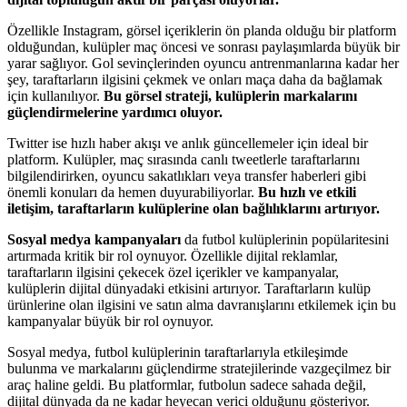
Özellikle Instagram, görsel içeriklerin ön planda olduğu bir platform
olduğundan, kulüpler maç öncesi ve sonrası paylaşımlarda büyük bir
yarar sağlıyor. Gol sevinçlerinden oyuncu antrenmanlarına kadar her
şey, taraftarların ilgisini çekmek ve onları maça daha da bağlamak
için kullanılıyor.
Bu görsel strateji, kulüplerin markalarını
güçlendirmelerine yardımcı oluyor.
Twitter ise hızlı haber akışı ve anlık güncellemeler için ideal bir
platform. Kulüpler, maç sırasında canlı tweetlerle taraftarlarını
bilgilendirirken, oyuncu sakatlıkları veya transfer haberleri gibi
önemli konuları da hemen duyurabiliyorlar.
Bu hızlı ve etkili
iletişim, taraftarların kulüplerine olan bağlılıklarını artırıyor.
Sosyal medya kampanyaları
da futbol kulüplerinin popülaritesini
artırmada kritik bir rol oynuyor. Özellikle dijital reklamlar,
taraftarların ilgisini çekecek özel içerikler ve kampanyalar,
kulüplerin dijital dünyadaki etkisini artırıyor. Taraftarların kulüp
ürünlerine olan ilgisini ve satın alma davranışlarını etkilemek için bu
kampanyalar büyük bir rol oynuyor.
Sosyal medya, futbol kulüplerinin taraftarlarıyla etkileşimde
bulunma ve markalarını güçlendirme stratejilerinde vazgeçilmez bir
araç haline geldi. Bu platformlar, futbolun sadece sahada değil,
dijital dünyada da ne kadar heyecan verici olduğunu gösteriyor.