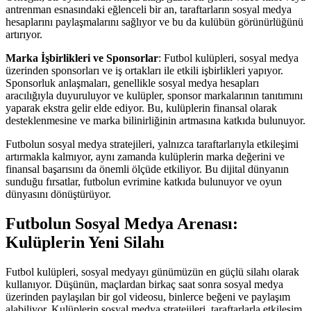
antrenman esnasındaki eğlenceli bir an, taraftarların sosyal medya
hesaplarını paylaşmalarını sağlıyor ve bu da kulübün görünürlüğünü
artırıyor.
Marka İşbirlikleri ve Sponsorlar
: Futbol kulüpleri, sosyal medya
üzerinden sponsorları ve iş ortakları ile etkili işbirlikleri yapıyor.
Sponsorluk anlaşmaları, genellikle sosyal medya hesapları
aracılığıyla duyuruluyor ve kulüpler, sponsor markalarının tanıtımını
yaparak ekstra gelir elde ediyor. Bu, kulüplerin finansal olarak
desteklenmesine ve marka bilinirliğinin artmasına katkıda bulunuyor.
Futbolun sosyal medya stratejileri, yalnızca taraftarlarıyla etkileşimi
artırmakla kalmıyor, aynı zamanda kulüplerin marka değerini ve
finansal başarısını da önemli ölçüde etkiliyor. Bu dijital dünyanın
sunduğu fırsatlar, futbolun evrimine katkıda bulunuyor ve oyun
dünyasını dönüştürüyor.
Futbolun Sosyal Medya Arenası:
Kulüplerin Yeni Silahı
Futbol kulüpleri, sosyal medyayı günümüzün en güçlü silahı olarak
kullanıyor. Düşünün, maçlardan birkaç saat sonra sosyal medya
üzerinden paylaşılan bir gol videosu, binlerce beğeni ve paylaşım
alabiliyor. Kulüplerin sosyal medya stratejileri, taraftarlarla etkileşim