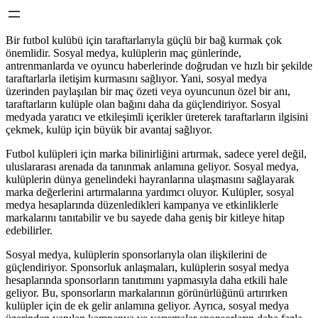
Bir futbol kulübü için taraftarlarıyla güçlü bir bağ kurmak çok
önemlidir. Sosyal medya, kulüplerin maç günlerinde,
antrenmanlarda ve oyuncu haberlerinde doğrudan ve hızlı bir şekilde
taraftarlarla iletişim kurmasını sağlıyor. Yani, sosyal medya
üzerinden paylaşılan bir maç özeti veya oyuncunun özel bir anı,
taraftarların kulüple olan bağını daha da güçlendiriyor. Sosyal
medyada yaratıcı ve etkileşimli içerikler üreterek taraftarların ilgisini
çekmek, kulüp için büyük bir avantaj sağlıyor.
Futbol kulüpleri için marka bilinirliğini artırmak, sadece yerel değil,
uluslararası arenada da tanınmak anlamına geliyor. Sosyal medya,
kulüplerin dünya genelindeki hayranlarına ulaşmasını sağlayarak
marka değerlerini artırmalarına yardımcı oluyor. Kulüpler, sosyal
medya hesaplarında düzenledikleri kampanya ve etkinliklerle
markalarını tanıtabilir ve bu sayede daha geniş bir kitleye hitap
edebilirler.
Sosyal medya, kulüplerin sponsorlarıyla olan ilişkilerini de
güçlendiriyor. Sponsorluk anlaşmaları, kulüplerin sosyal medya
hesaplarında sponsorların tanıtımını yapmasıyla daha etkili hale
geliyor. Bu, sponsorların markalarının görünürlüğünü artırırken
kulüpler için de ek gelir anlamına geliyor. Ayrıca, sosyal medya