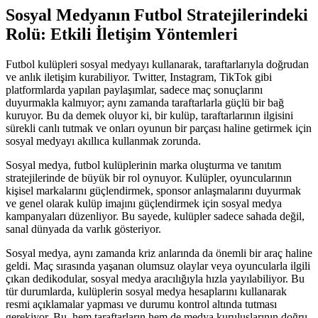
Sosyal Medyanın Futbol Stratejilerindeki
Rolü: Etkili İletişim Yöntemleri
Futbol kulüpleri sosyal medyayı kullanarak, taraftarlarıyla doğrudan
ve anlık iletişim kurabiliyor. Twitter, Instagram, TikTok gibi
platformlarda yapılan paylaşımlar, sadece maç sonuçlarını
duyurmakla kalmıyor; aynı zamanda taraftarlarla güçlü bir bağ
kuruyor. Bu da demek oluyor ki, bir kulüp, taraftarlarının ilgisini
sürekli canlı tutmak ve onları oyunun bir parçası haline getirmek için
sosyal medyayı akıllıca kullanmak zorunda.
Sosyal medya, futbol kulüplerinin marka oluşturma ve tanıtım
stratejilerinde de büyük bir rol oynuyor. Kulüpler, oyuncularının
kişisel markalarını güçlendirmek, sponsor anlaşmalarını duyurmak
ve genel olarak kulüp imajını güçlendirmek için sosyal medya
kampanyaları düzenliyor. Bu sayede, kulüpler sadece sahada değil,
sanal dünyada da varlık gösteriyor.
Sosyal medya, aynı zamanda kriz anlarında da önemli bir araç haline
geldi. Maç sırasında yaşanan olumsuz olaylar veya oyuncularla ilgili
çıkan dedikodular, sosyal medya aracılığıyla hızla yayılabiliyor. Bu
tür durumlarda, kulüplerin sosyal medya hesaplarını kullanarak
resmi açıklamalar yapması ve durumu kontrol altında tutması
gerekiyor. Bu, hem taraftarların hem de medya kuruluşlarının doğru