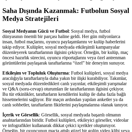
Saha Dışında Kazanmak: Futbolun Sosyal
Medya Stratejileri
Sosyal Medyanın Gücü ve Futbol
: Sosyal medya, futbol
dünyasının önemli bir parçası haline geldi. Her gün milyonlarca
insan, futbol maçlarını, oyuncu paylaşımlarını ve kulüp haberlerini
takip ediyor. Kulüpler, sosyal medyada etkileşimli kampanyalar
düzenleyerek taraftarlarının ilgisini çekiyor. Örneğin, bir kulüp, maç
öncesi hazırlık sürecini, oyuncu röportajlarını veya özel antrenman
görüntülerini paylaşarak taraftarlarına “özel” bir deneyim sunuyor.
Etkileşim ve Topluluk Oluşturma
: Futbol kulüpleri, sosyal medya
aracılığıyla taraftarlarıyla daha yakın bir ilişki kurabiliyor. Takımlar,
sosyal medyada düzenledikleri canlı yayınlar, etkileşimli yarışmalar
ve Q&A (soru-cevap) oturumları ile taraftarlarının ilgisini çekiyor.
Bu tür etkinlikler, taraftarların kendilerini kulüp ile daha fazla bağlı
hissetmelerini sağlıyor. Bir maçın ardından yapılan anketler ya da
canlı sohbetler, taraftarların fikirlerini paylaşmalarına olanak tanıyor.
İçerik ve Görsellik
: Görsellik, sosyal medyada başarılı olmanın
anahtarlarından biridir. Futbol kulüpleri, etkileyici görseller, videolar
ve infografikler kullanarak dikkat çekici içerikler oluşturuyor.
Örneğin, bir oyuncunun maçta attığı güzel bir golün video klibi veya