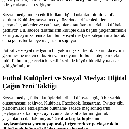
bilgiye ulaşmasını sağlıyor.
Sosyal medyanın en etkili kullanıldığı alanlardan biri de taraftar
katılımı. Kulüpler, sosyal medya üzerinden düzenledikleri
yarışmalar, anketler ve canlı yayınlarla taraftarlarını daha aktif hale
getiriyor. Bu, sadece taraftarların kulüple olan bağını güçlendirmekle
kalmıyor, aynı zamanda kulübün sosyal medya etkileşimini artırarak
daha geniş bir kitleye ulaşmasını sağlıyor.
Futbol ve sosyal medyanın bu yakın ilişkisi, her iki alanın da evrim
geçirmesine neden oldu. Sosyal medyanın futbol stratejilerindeki
rolü, futbolun gelecekteki şekli üzerinde büyük bir etki yaratacak
gibi görünüyor.
Futbol Kulüpleri ve Sosyal Medya: Dijital
Çağın Yeni Taktiği
Sosyal medya, futbol kulüplerinin dijital dünyada güçlü bir varlık
oluşturmasını sağlıyor. Kulüpler, Facebook, Instagram, Twitter gibi
platformlarda etkileşimde bulunarak sadece maç sonuçlarını
paylaşmakla kalmıyor, aynı zamanda taraftarlarının günlük
yaşamlarına da dokunuyor.
Taraftarlar, kulüplerinin
paylaşımlarına yorum yaparak, beğenerek ve paylaşarak bu
dijital topluluğun aktif bir parçası oluyorlar.