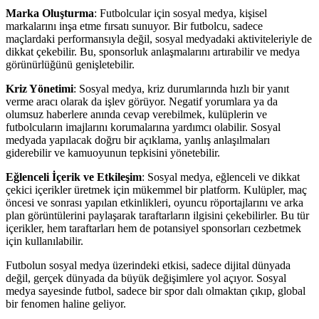
Marka Oluşturma
: Futbolcular için sosyal medya, kişisel
markalarını inşa etme fırsatı sunuyor. Bir futbolcu, sadece
maçlardaki performansıyla değil, sosyal medyadaki aktiviteleriyle de
dikkat çekebilir. Bu, sponsorluk anlaşmalarını artırabilir ve medya
görünürlüğünü genişletebilir.
Kriz Yönetimi
: Sosyal medya, kriz durumlarında hızlı bir yanıt
verme aracı olarak da işlev görüyor. Negatif yorumlara ya da
olumsuz haberlere anında cevap verebilmek, kulüplerin ve
futbolcuların imajlarını korumalarına yardımcı olabilir. Sosyal
medyada yapılacak doğru bir açıklama, yanlış anlaşılmaları
giderebilir ve kamuoyunun tepkisini yönetebilir.
Eğlenceli İçerik ve Etkileşim
: Sosyal medya, eğlenceli ve dikkat
çekici içerikler üretmek için mükemmel bir platform. Kulüpler, maç
öncesi ve sonrası yapılan etkinlikleri, oyuncu röportajlarını ve arka
plan görüntülerini paylaşarak taraftarların ilgisini çekebilirler. Bu tür
içerikler, hem taraftarları hem de potansiyel sponsorları cezbetmek
için kullanılabilir.
Futbolun sosyal medya üzerindeki etkisi, sadece dijital dünyada
değil, gerçek dünyada da büyük değişimlere yol açıyor. Sosyal
medya sayesinde futbol, sadece bir spor dalı olmaktan çıkıp, global
bir fenomen haline geliyor.