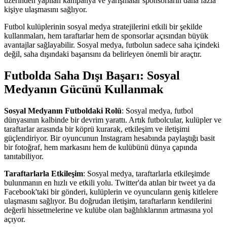
üzerinden yapılan kampanya ve yarışmalar sponsorların daha fazla
kişiye ulaşmasını sağlıyor.
Futbol kulüplerinin sosyal medya stratejilerini etkili bir şekilde
kullanmaları, hem taraftarlar hem de sponsorlar açısından büyük
avantajlar sağlayabilir. Sosyal medya, futbolun sadece saha içindeki
değil, saha dışındaki başarısını da belirleyen önemli bir araçtır.
Futbolda Saha Dışı Başarı: Sosyal
Medyanın Gücünü Kullanmak
Sosyal Medyanın Futboldaki Rolü
: Sosyal medya, futbol
dünyasının kalbinde bir devrim yarattı. Artık futbolcular, kulüpler ve
taraftarlar arasında bir köprü kurarak, etkileşim ve iletişimi
güçlendiriyor. Bir oyuncunun Instagram hesabında paylaştığı basit
bir fotoğraf, hem markasını hem de kulübünü dünya çapında
tanıtabiliyor.
Taraftarlarla Etkileşim
: Sosyal medya, taraftarlarla etkileşimde
bulunmanın en hızlı ve etkili yolu. Twitter'da atılan bir tweet ya da
Facebook'taki bir gönderi, kulüplerin ve oyuncuların geniş kitlelere
ulaşmasını sağlıyor. Bu doğrudan iletişim, taraftarların kendilerini
değerli hissetmelerine ve kulübe olan bağlılıklarının artmasına yol
açıyor.