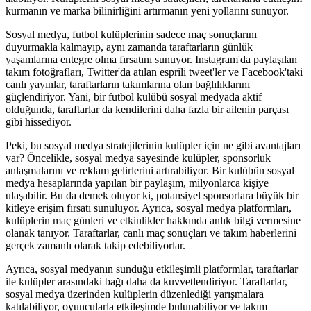
kurmanın ve marka bilinirliğini artırmanın yeni yollarını sunuyor.
Sosyal medya, futbol kulüplerinin sadece maç sonuçlarını
duyurmakla kalmayıp, aynı zamanda taraftarların günlük
yaşamlarına entegre olma fırsatını sunuyor. Instagram'da paylaşılan
takım fotoğrafları, Twitter'da atılan esprili tweet'ler ve Facebook'taki
canlı yayınlar, taraftarların takımlarına olan bağlılıklarını
güçlendiriyor. Yani, bir futbol kulübü sosyal medyada aktif
olduğunda, taraftarlar da kendilerini daha fazla bir ailenin parçası
gibi hissediyor.
Peki, bu sosyal medya stratejilerinin kulüpler için ne gibi avantajları
var? Öncelikle, sosyal medya sayesinde kulüpler, sponsorluk
anlaşmalarını ve reklam gelirlerini artırabiliyor. Bir kulübün sosyal
medya hesaplarında yapılan bir paylaşım, milyonlarca kişiye
ulaşabilir. Bu da demek oluyor ki, potansiyel sponsorlara büyük bir
kitleye erişim fırsatı sunuluyor. Ayrıca, sosyal medya platformları,
kulüplerin maç günleri ve etkinlikler hakkında anlık bilgi vermesine
olanak tanıyor. Taraftarlar, canlı maç sonuçları ve takım haberlerini
gerçek zamanlı olarak takip edebiliyorlar.
Ayrıca, sosyal medyanın sunduğu etkileşimli platformlar, taraftarlar
ile kulüpler arasındaki bağı daha da kuvvetlendiriyor. Taraftarlar,
sosyal medya üzerinden kulüplerin düzenlediği yarışmalara
katılabiliyor, oyuncularla etkileşimde bulunabiliyor ve takım