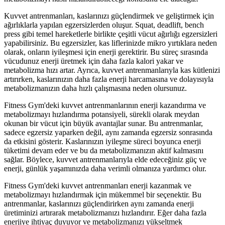
Kuvvet antrenmanları, kaslarınızı güçlendirmek ve geliştirmek için
ağırlıklarla yapılan egzersizlerden oluşur. Squat, deadlift, bench
press gibi temel hareketlerle birlikte çeşitli vücut ağırlığı egzersizleri
yapabilirsiniz. Bu egzersizler, kas liflerinizde mikro yırtıklara neden
olarak, onların iyileşmesi için enerji gerektirir. Bu süreç sırasında
vücudunuz enerji üretmek için daha fazla kalori yakar ve
metabolizma hızı artar. Ayrıca, kuvvet antrenmanlarıyla kas kütlenizi
artırırken, kaslarınızın daha fazla enerji harcamasına ve dolayısıyla
metabolizmanızın daha hızlı çalışmasına neden olursunuz.
Fitness Gym'deki kuvvet antrenmanlarının enerji kazandırma ve
metabolizmayı hızlandırma potansiyeli, sürekli olarak meydan
okunan bir vücut için büyük avantajlar sunar. Bu antrenmanlar,
sadece egzersiz yaparken değil, aynı zamanda egzersiz sonrasında
da etkisini gösterir. Kaslarınızın iyileşme süreci boyunca enerji
tüketimi devam eder ve bu da metabolizmanızın aktif kalmasını
sağlar. Böylece, kuvvet antrenmanlarıyla elde edeceğiniz güç ve
enerji, günlük yaşamınızda daha verimli olmanıza yardımcı olur.
Fitness Gym'deki kuvvet antrenmanları enerji kazanmak ve
metabolizmayı hızlandırmak için mükemmel bir seçenektir. Bu
antrenmanlar, kaslarınızı güçlendirirken aynı zamanda enerji
üretiminizi artırarak metabolizmanızı hızlandırır. Eğer daha fazla
enerjiye ihtiyaç duyuyor ve metabolizmanızı yükseltmek