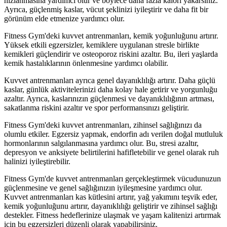
hızlanmasına yardımcı olur ve böylece daha fazla kalori yakarsınız.
Ayrıca, güçlenmiş kaslar, vücut şeklinizi iyileştirir ve daha fit bir
görünüm elde etmenize yardımcı olur.
Fitness Gym'deki kuvvet antrenmanları, kemik yoğunluğunu artırır.
Yüksek etkili egzersizler, kemiklere uygulanan stresle birlikte
kemikleri güçlendirir ve osteoporoz riskini azaltır. Bu, ileri yaşlarda
kemik hastalıklarının önlenmesine yardımcı olabilir.
Kuvvet antrenmanları ayrıca genel dayanıklılığı artırır. Daha güçlü
kaslar, günlük aktivitelerinizi daha kolay hale getirir ve yorgunluğu
azaltır. Ayrıca, kaslarınızın güçlenmesi ve dayanıklılığının artması,
sakatlanma riskini azaltır ve spor performansınızı geliştirir.
Fitness Gym'deki kuvvet antrenmanları, zihinsel sağlığınızı da
olumlu etkiler. Egzersiz yapmak, endorfin adı verilen doğal mutluluk
hormonlarının salgılanmasına yardımcı olur. Bu, stresi azaltır,
depresyon ve anksiyete belirtilerini hafifletebilir ve genel olarak ruh
halinizi iyileştirebilir.
Fitness Gym'de kuvvet antrenmanları gerçekleştirmek vücudunuzun
güçlenmesine ve genel sağlığınızın iyileşmesine yardımcı olur.
Kuvvet antrenmanları kas kütlesini artırır, yağ yakımını teşvik eder,
kemik yoğunluğunu artırır, dayanıklılığı geliştirir ve zihinsel sağlığı
destekler. Fitness hedeflerinize ulaşmak ve yaşam kalitenizi artırmak
için bu egzersizleri düzenli olarak yapabilirsiniz.