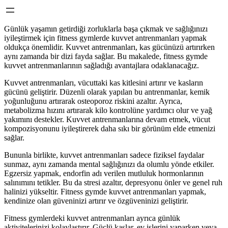
Günlük yaşamın getirdiği zorluklarla başa çıkmak ve sağlığınızı
iyileştirmek için fitness gymlerde kuvvet antrenmanları yapmak
oldukça önemlidir. Kuvvet antrenmanları, kas gücünüzü artırırken
aynı zamanda bir dizi fayda sağlar. Bu makalede, fitness gymde
kuvvet antrenmanlarının sağladığı avantajlara odaklanacağız.
Kuvvet antrenmanları, vücuttaki kas kitlesini artırır ve kasların
gücünü geliştirir. Düzenli olarak yapılan bu antrenmanlar, kemik
yoğunluğunu artırarak osteoporoz riskini azaltır. Ayrıca,
metabolizma hızını artırarak kilo kontrolüne yardımcı olur ve yağ
yakımını destekler. Kuvvet antrenmanlarına devam etmek, vücut
kompozisyonunu iyileştirerek daha sıkı bir görünüm elde etmenizi
sağlar.
Bununla birlikte, kuvvet antrenmanları sadece fiziksel faydalar
sunmaz, aynı zamanda mental sağlığınızı da olumlu yönde etkiler.
Egzersiz yapmak, endorfin adı verilen mutluluk hormonlarının
salınımını tetikler. Bu da stresi azaltır, depresyonu önler ve genel ruh
halinizi yükseltir. Fitness gymde kuvvet antrenmanları yapmak,
kendinize olan güveninizi artırır ve özgüveninizi geliştirir.
Fitness gymlerdeki kuvvet antrenmanları ayrıca günlük
aktivitelerinizi kolaylaştırır. Güçlü kaslar, ev işlerini yaparken veya