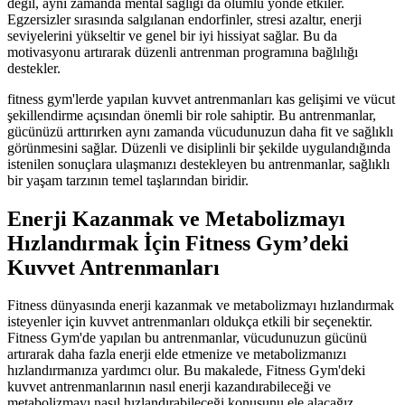
değil, aynı zamanda mental sağlığı da olumlu yönde etkiler.
Egzersizler sırasında salgılanan endorfinler, stresi azaltır, enerji
seviyelerini yükseltir ve genel bir iyi hissiyat sağlar. Bu da
motivasyonu artırarak düzenli antrenman programına bağlılığı
destekler.
fitness gym'lerde yapılan kuvvet antrenmanları kas gelişimi ve vücut
şekillendirme açısından önemli bir role sahiptir. Bu antrenmanlar,
gücünüzü arttırırken aynı zamanda vücudunuzun daha fit ve sağlıklı
görünmesini sağlar. Düzenli ve disiplinli bir şekilde uygulandığında
istenilen sonuçlara ulaşmanızı destekleyen bu antrenmanlar, sağlıklı
bir yaşam tarzının temel taşlarından biridir.
Enerji Kazanmak ve Metabolizmayı
Hızlandırmak İçin Fitness Gym’deki
Kuvvet Antrenmanları
Fitness dünyasında enerji kazanmak ve metabolizmayı hızlandırmak
isteyenler için kuvvet antrenmanları oldukça etkili bir seçenektir.
Fitness Gym'de yapılan bu antrenmanlar, vücudunuzun gücünü
artırarak daha fazla enerji elde etmenize ve metabolizmanızı
hızlandırmanıza yardımcı olur. Bu makalede, Fitness Gym'deki
kuvvet antrenmanlarının nasıl enerji kazandırabileceği ve
metabolizmayı nasıl hızlandırabileceği konusunu ele alacağız.