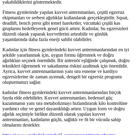
yakabildiklerini göstermektedir.
Fitness gymlerinde yapılan kuvvet antrenmanları, çeşitli egzersiz
ekipmanları ve serbest ağırlıklar kullanılarak gerçekleştirilir. Squat,
deadlift, bench press gibi temel hareketler, vücuttaki çeşitli kas
gruplarını hedefleyerek genel gücü artırır. Kadınlar, bu egzersizleri
düzenli olarak yaparak kuvvetlerini artırabilir ve günlük
yaşamlarında daha fazla enerji sahibi olabilirler.
Kadınlar için fitness gymlerindeki kuvvet antrenmanlarından en iyi
şekilde yararlanmak için, uygun formu öğrenmek ve doğru
ağırlıkları seçmek önemlidir. Bir antrenör eşliğinde çalışmak, doğru
teknikleri öğrenmek ve sakatlanma riskini azaltmak için önemlidir.
Ayrıca, kuvvet antrenmanlarının yanı sıra esneme ve kardiyo
egzersizlerine de zaman ayırmak, dengeli bir egzersiz programı
oluşturmanızı sağlar.
kadınlar fitness gymlerindeki kuvvet antrenmanlarından birçok
fayda elde edebilirler. Kuvvet antrenmanları, bedensel güç
kazanmanın yanı sıra metabolizmayı hızlandırarak kilo kontrolüne
yardımcı olur ve genel dayanıklılığı artırır. Uygun form ve doğru
ağırlık seçimiyle birlikte düzenli olarak yapılan kuvvet
antrenmanları, kadınların güçlü, sağlıklı ve fit bir vücuda sahip
olmalarını destekler.