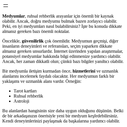
Medyumlar
, ruhsal rehberlik arayanlar için önemli bir kaynak
olabilir. Ancak, doğru medyumu bulmak bazen zorlayıcı olabilir.
Peki, en iyi medyumları nasıl bulabilirsiniz? İşte bu konuda dikkate
almanız gereken bazı önemli noktalar.
Öncelikle,
güvenilirlik
çok önemlidir. Medyumun geçmişi, diğer
insanların deneyimleri ve referansları, seçim yaparken dikkate
almanız gereken unsurlardır. İnternet üzerinden yapılan araştırmalar,
potansiyel medyumlar hakkında bilgi edinmenize yardımcı olabilir.
Ancak, her zaman dikkatli olun; çünkü bazı bilgiler yanıltıcı olabilir.
Bir medyumla iletişim kurmadan önce,
hizmetlerini
ve uzmanlık
alanlarını incelemek faydalı olacaktır. Her medyumun farklı bir
yaklaşımı ve uzmanlık alanı vardır. Örneğin:
Tarot kartları
Ruhsal rehberlik
Astroloji
Bu alanlardan hangisinin size daha uygun olduğunu düşünün. Belki
de bir arkadaşınızın önerisiyle yeni bir medyum keşfedebilirsiniz.
Kendi deneyimlerinizi paylaşmak da başkalarına yardımcı olabilir.