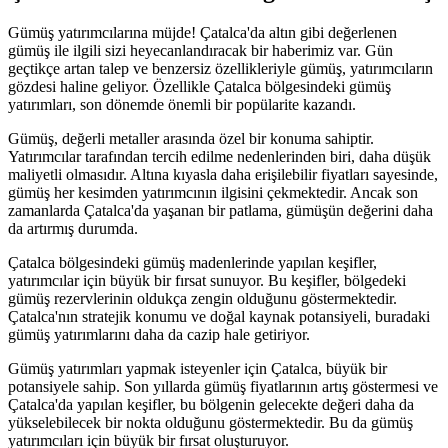
Gümüş yatırımcılarına müjde! Çatalca'da altın gibi değerlenen
gümüş ile ilgili sizi heyecanlandıracak bir haberimiz var. Gün
geçtikçe artan talep ve benzersiz özellikleriyle gümüş, yatırımcıların
gözdesi haline geliyor. Özellikle Çatalca bölgesindeki gümüş
yatırımları, son dönemde önemli bir popülarite kazandı.
Gümüş, değerli metaller arasında özel bir konuma sahiptir.
Yatırımcılar tarafından tercih edilme nedenlerinden biri, daha düşük
maliyetli olmasıdır. Altına kıyasla daha erişilebilir fiyatları sayesinde,
gümüş her kesimden yatırımcının ilgisini çekmektedir. Ancak son
zamanlarda Çatalca'da yaşanan bir patlama, gümüşün değerini daha
da artırmış durumda.
Çatalca bölgesindeki gümüş madenlerinde yapılan keşifler,
yatırımcılar için büyük bir fırsat sunuyor. Bu keşifler, bölgedeki
gümüş rezervlerinin oldukça zengin olduğunu göstermektedir.
Çatalca'nın stratejik konumu ve doğal kaynak potansiyeli, buradaki
gümüş yatırımlarını daha da cazip hale getiriyor.
Gümüş yatırımları yapmak isteyenler için Çatalca, büyük bir
potansiyele sahip. Son yıllarda gümüş fiyatlarının artış göstermesi ve
Çatalca'da yapılan keşifler, bu bölgenin gelecekte değeri daha da
yükselebilecek bir nokta olduğunu göstermektedir. Bu da gümüş
yatırımcıları için büyük bir fırsat oluşturuyor.