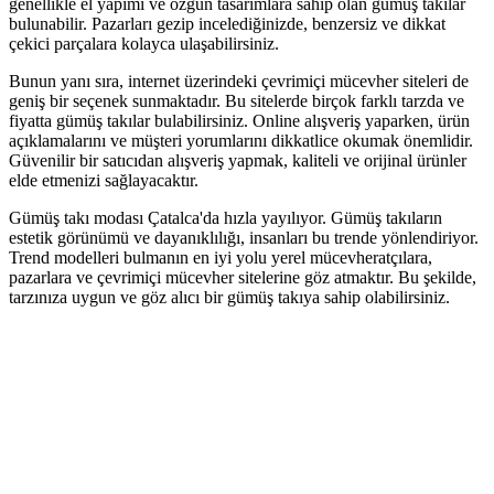
genellikle el yapımı ve özgün tasarımlara sahip olan gümüş takılar
bulunabilir. Pazarları gezip incelediğinizde, benzersiz ve dikkat
çekici parçalara kolayca ulaşabilirsiniz.
Bunun yanı sıra, internet üzerindeki çevrimiçi mücevher siteleri de
geniş bir seçenek sunmaktadır. Bu sitelerde birçok farklı tarzda ve
fiyatta gümüş takılar bulabilirsiniz. Online alışveriş yaparken, ürün
açıklamalarını ve müşteri yorumlarını dikkatlice okumak önemlidir.
Güvenilir bir satıcıdan alışveriş yapmak, kaliteli ve orijinal ürünler
elde etmenizi sağlayacaktır.
Gümüş takı modası Çatalca'da hızla yayılıyor. Gümüş takıların
estetik görünümü ve dayanıklılığı, insanları bu trende yönlendiriyor.
Trend modelleri bulmanın en iyi yolu yerel mücevheratçılara,
pazarlara ve çevrimiçi mücevher sitelerine göz atmaktır. Bu şekilde,
tarzınıza uygun ve göz alıcı bir gümüş takıya sahip olabilirsiniz.