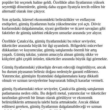
popüler bir seçenek haline geldi. Özellikle altın fiyatlarının yüksek
seyrettiği dönemlerde, gümüş daha uygun fiyatıyla tercih edilen bir
alternatif olarak öne çıkıyor.
Son aylarda, küresel ekonomideki belirsizlikler ve enflasyon
endişeleri, gümüş fiyatlarının hızla yükselmesine yol açtı. Döviz
kurlarındaki dalgalanmalar, siyasi gerilimler ve ticaret savaşları gibi
faktörler de gümüş talebini etkileyen unsurlar arasında yer alıyor.
Özellikle Çatalca'da, gümüş fiyatlarındaki bu rekor seviyeler,
tüketiciler arasında büyük bir ilgi uyandırdı. Bölgedeki mücevher
dükkanları ve kuyumcular, gümüş satışlarında önemli bir artış
yaşadı. Gümüş takılar, yatırım amacıyla alınan gümüş sikke ve
külçeleri gibi çeşitli ürünler, tüketiciler arasında büyük ilgi görmekte.
Gümüş fiyatlarındaki yükselişin devam edeceği öngörülüyor, ancak
bu durum piyasanın belirsiz doğası nedeniyle garanti edilemez.
Yatırımcılar, gümüşün fiyatındaki dalgalanmalara karşı dikkatli
olmalı ve uzman tavsiyelerine başvurarak bilinçli kararlar vermeli.
gümüş fiyatlarındaki rekor seviyeler, Çatalca'da gümüş satışlarının
patlamasına neden oldu. Bu değerli metal, yatırımcılar ve tüketiciler
tarafından güvenli bir liman olarak görülüyor ve ekonomik
belirsizliklerin artmasıyla talebi hızla artmaktadır. Ancak dikkat
edilmesi gereken, gümüş fiyatlarının dalgalanabileceği ve uzman