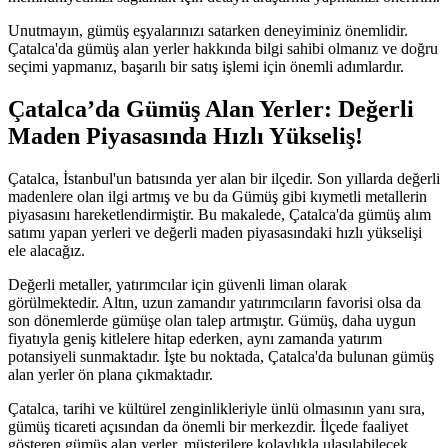
Unutmayın, gümüş eşyalarınızı satarken deneyiminiz önemlidir.
Çatalca'da gümüş alan yerler hakkında bilgi sahibi olmanız ve doğru
seçimi yapmanız, başarılı bir satış işlemi için önemli adımlardır.
Çatalca’da Gümüş Alan Yerler: Değerli
Maden Piyasasında Hızlı Yükseliş!
Çatalca, İstanbul'un batısında yer alan bir ilçedir. Son yıllarda değerli
madenlere olan ilgi artmış ve bu da Gümüş gibi kıymetli metallerin
piyasasını hareketlendirmiştir. Bu makalede, Çatalca'da gümüş alım
satımı yapan yerleri ve değerli maden piyasasındaki hızlı yükselişi
ele alacağız.
Değerli metaller, yatırımcılar için güvenli liman olarak
görülmektedir. Altın, uzun zamandır yatırımcıların favorisi olsa da
son dönemlerde gümüşe olan talep artmıştır. Gümüş, daha uygun
fiyatıyla geniş kitlelere hitap ederken, aynı zamanda yatırım
potansiyeli sunmaktadır. İşte bu noktada, Çatalca'da bulunan gümüş
alan yerler ön plana çıkmaktadır.
Çatalca, tarihi ve kültürel zenginlikleriyle ünlü olmasının yanı sıra,
gümüş ticareti açısından da önemli bir merkezdir. İlçede faaliyet
gösteren gümüş alan yerler, müşterilere kolaylıkla ulaşılabilecek