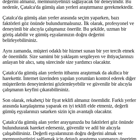
değerini almanız, memnuniyetinizi sağlayacak bir deneyimdir. Bu
nedenle, Çatalca'da gümüş alan yerleri araştırmanız gerekmektedir.
Çatalca'da gümüş alan yerler arasında seçim yaparken, bazı
faktörleri göz önünde bulundurmalısınız. İlk olarak, profesyonel ve
deneyimli bir alıcıyla çalışmanız önerilir. Bu şekilde, uzman bir
görüş alabilir ve gümüş eşyalarınızın doğru değerini
belirleyebilirsiniz.
Aynı zamanda, müşteri odaklı bir hizmet sunan bir yer tercih etmek
de önemlidir. Size samimi bir yaklaşım sergileyen ve ihtiyaçlarınızı
anlayan bir alıcı, satış sürecinde size yardımcı olacaktır.
Çatalca'da gümüş alan yerlerin itibarını araştırmak da akıllıca bir
harekettir. İnternet üzerinden yapılan yorumları kontrol ederek diğer
müşterilerin deneyimlerini gözlemleyebilir ve güvenilir bir alıcıyla
çalışmanın keyfini çıkarabilirsiniz.
Son olarak, rekabetçi bir fiyat teklifi almanız önemlidir. Farklı yerler
arasında karşılaştırma yaparak en iyi teklifi elde etmeniz, değerli
gümüş eşyalarınızı satarken sizin için avantajlı olacaktır.
Çatalca'da gümüş alan yerler arayışınızda bu faktörleri göz önünde
bulundurarak hareket ederseniz, güvenilir ve adil bir alıcıyla
çalışabilirsiniz. Değerli eşyalarınızın doğru değerini almak ve
memnuniyetinizi sağlamak için detaylı araştırma yapmanızı öneririm.