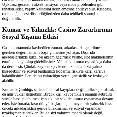
Uykusuz geceler, yüksek tansiyon veya mide problemleri gibi
rahatsızlıklar, yaşam kalitesini derinlemesine etkileyebilir. Kısacası,
casino eğlencesi düşündüğünüzden daha tehlikeli sonuçlar
doğurabilir.
Kumar ve Yalnızlık: Casino Zararlarının
Sosyal Yaşama Etkisi
Casino ortamında kaybedilen zaman, arkadaşlarla geçirilmesi
gereken değerli anların boşa gitmesine yol açar. Dışarıda
arkadaşlarınızla güzel bir akşam geçirmek yerine, slot makinelerinin
etrafında kaybolup gidebilirsiniz. Yalnızlık, kumar oynadıkça daha
da derinleşir. Çünkü, kaybettikçe, kendinizi daha fazla yalnız
hissedebilir ve sosyal bağlarınızı koparma riskiyle karşı karşıya
kalabilirsiniz. İleri de bu yalnızlığın yerini çaresizlik ve izolasyon
alabilir.
Kumar bağımlılığı, sadece finansal kayıplara değil; psikolojik olarak
da ağır yükler getirebilir. Birçok kişi, kaybettikleri paranın getirdiği
stresle başa çıkabilmek için sıkı bir şekilde kumar oynamaya devam
eder. İşte burada, kısır döngü başlar; hiç bitmeyen bir yalnızlık hissi,
önceki arkadaşlıkları geride bırakmanızı ve sosyal yaşamdan
uzaklaşmanızı tetikler. Bu da sizi yalnızca maddi olarak değil,