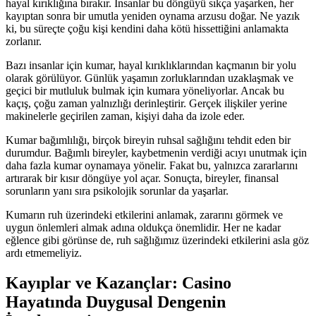
hayal kırıklığına bırakır. İnsanlar bu döngüyü sıkça yaşarken, her
kayıptan sonra bir umutla yeniden oynama arzusu doğar. Ne yazık
ki, bu süreçte çoğu kişi kendini daha kötü hissettiğini anlamakta
zorlanır.
Bazı insanlar için kumar, hayal kırıklıklarından kaçmanın bir yolu
olarak görülüyor. Günlük yaşamın zorluklarından uzaklaşmak ve
geçici bir mutluluk bulmak için kumara yöneliyorlar. Ancak bu
kaçış, çoğu zaman yalnızlığı derinleştirir. Gerçek ilişkiler yerine
makinelerle geçirilen zaman, kişiyi daha da izole eder.
Kumar bağımlılığı, birçok bireyin ruhsal sağlığını tehdit eden bir
durumdur. Bağımlı bireyler, kaybetmenin verdiği acıyı unutmak için
daha fazla kumar oynamaya yönelir. Fakat bu, yalnızca zararlarını
artırarak bir kısır döngüye yol açar. Sonuçta, bireyler, finansal
sorunların yanı sıra psikolojik sorunlar da yaşarlar.
Kumarın ruh üzerindeki etkilerini anlamak, zararını görmek ve
uygun önlemleri almak adına oldukça önemlidir. Her ne kadar
eğlence gibi görünse de, ruh sağlığımız üzerindeki etkilerini asla göz
ardı etmemeliyiz.
Kayıplar ve Kazançlar: Casino
Hayatında Duygusal Dengenin