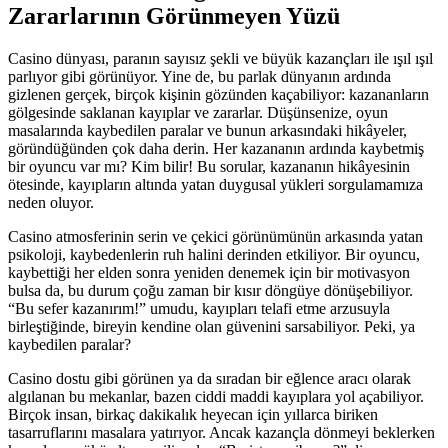
Zararlarının Görünmeyen Yüzü
Casino dünyası, paranın sayısız şekli ve büyük kazançları ile ışıl ışıl
parlıyor gibi görünüyor. Yine de, bu parlak dünyanın ardında
gizlenen gerçek, birçok kişinin gözünden kaçabiliyor: kazananların
gölgesinde saklanan kayıplar ve zararlar. Düşünsenize, oyun
masalarında kaybedilen paralar ve bunun arkasındaki hikâyeler,
göründüğünden çok daha derin. Her kazananın ardında kaybetmiş
bir oyuncu var mı? Kim bilir! Bu sorular, kazananın hikâyesinin
ötesinde, kayıpların altında yatan duygusal yükleri sorgulamamıza
neden oluyor.
Casino atmosferinin serin ve çekici görünümünün arkasında yatan
psikoloji, kaybedenlerin ruh halini derinden etkiliyor. Bir oyuncu,
kaybettiği her elden sonra yeniden denemek için bir motivasyon
bulsa da, bu durum çoğu zaman bir kısır döngüye dönüşebiliyor.
“Bu sefer kazanırım!” umudu, kayıpları telafi etme arzusuyla
birleştiğinde, bireyin kendine olan güvenini sarsabiliyor. Peki, ya
kaybedilen paralar?
Casino dostu gibi görünen ya da sıradan bir eğlence aracı olarak
algılanan bu mekanlar, bazen ciddi maddi kayıplara yol açabiliyor.
Birçok insan, birkaç dakikalık heyecan için yıllarca biriken
tasarruflarını masalara yatırıyor. Ancak kazançla dönmeyi beklerken