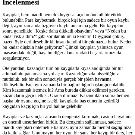
İncelenmesi
Kayıplar, hem maddi hem de duygusal açıdan önemli bir etkide
bulunabilir. Para kaybetmek, birçok kişi için sadece bir oyun kaybı
değil, aynı zamanda özgüven kaybı anlamına gelir. Bir kayıptan
sonra genellikle “Keşke daha dikkatli olsaydım” veya “Neden bu
kadar risk aldım?” gibi sorular aklımızı kemirir. Duygusal çöküş,
bazen öyle derinleşebilir ki, insan kendini bir çıkmazda bulur. Neden
bu kadar düşkün hale geliyoruz? Çünkü kayıplar, yalnızca oyun
masasındaki değil, hayatın diğer alanlarındaki başarılarımızı da
sorgulattırıyor.
Öte yandan, kazançlar tüm bu kaygılarla kıyaslandığında bir tür
adrenalinin patlamasına yol açar. Kazandığınızda hissettiğiniz
mutluluk, tek bir elin sonucuyla gerçek bir şölen havasına
dönüşebilir. Bu, aynı zamanda bir bağımlılığın başlangıcı olabilir.
Kim kazanmak istemez ki? Ama burada dikkat edilmesi gereken,
kazançların geçici etkisi. Orada durmaz! Kazandıktan sonra hemen
başka bir oyuna geçme isteği, kayıplarla baş etmenin getirdiği
kaygıdan kaçış için bir yol haline gelebilir.
Kayıplar ve kazançlar arasında dengenizi korumak, casino hayatında
en önemli unsurlardan biridir. Bu dengenin sağlanması, sadece
maddi kayıpları önlemekle kalmaz; aynı zamanda mental sağlığınıza
da katkı sağlar. Unutmayın, her oyun bir şans, her kayıp bir ders, her