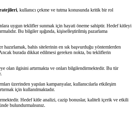
atejileri
, kullanıcı çekme ve tutma konusunda kritik bir rol
onlara uygun teklifler sunmak için hayati öneme sahiptir. Hedef kitleyi
malıdır. Bu bilgiler ışığında, kişiselleştirilmiş pazarlama
ler hazırlamak, bahis sitelerinin en sık başvurduğu yöntemlerden
r. Ancak burada dikkat edilmesi gereken nokta, bu tekliflerin
teye olan ilgisini artırmakta ve onları bilgilendirmektedir. Bu tür
.
rmları üzerinden yapılan kampanyalar, kullanıcılarla etkileşim
tırmak için kullanılmaktadır.
ektedir. Hedef kitle analizi, cazip bonuslar, kaliteli içerik ve etkili
önünde bulundurmalısınız.