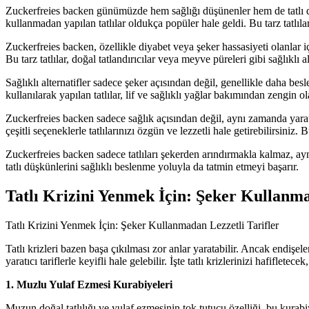
Zuckerfreies backen günümüzde hem sağlığı düşünenler hem de tatlı düşkün
kullanmadan yapılan tatlılar oldukça popüler hale geldi. Bu tarz tatlı
Zuckerfreies backen, özellikle diyabet veya şeker hassasiyeti olanlar i
Bu tarz tatlılar, doğal tatlandırıcılar veya meyve püreleri gibi sağlıklı a
Sağlıklı alternatifler sadece şeker açısından değil, genellikle daha be
kullanılarak yapılan tatlılar, lif ve sağlıklı yağlar bakımından zengin o
Zuckerfreies backen sadece sağlık açısından değil, aynı zamanda yaratıc
çeşitli seçeneklerle tatlılarınızı özgün ve lezzetli hale getirebilirsiniz.
Zuckerfreies backen sadece tatlıları şekerden arındırmakla kalmaz, aynı
tatlı düşkünlerini sağlıklı beslenme yoluyla da tatmin etmeyi başarır.
Tatlı Krizini Yenmek İçin: Şeker Kullanma
Tatlı Krizini Yenmek İçin: Şeker Kullanmadan Lezzetli Tarifler
Tatlı krizleri bazen başa çıkılması zor anlar yaratabilir. Ancak endiş
yaratıcı tariflerle keyifli hale gelebilir. İşte tatlı krizlerinizi hafiflet
1. Muzlu Yulaf Ezmesi Kurabiyeleri
Muzun doğal tatlılığı ve yulaf ezmesinin tok tutucu özelliği, bu kurabi