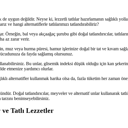
pek de uygun değildir. Neyse ki, lezzetli tatlılar hazırlamanın sağlıklı 
z ve hangi alternatiflerle tatlılarımızı tatlandırabiliriz?
r. Örneğin, bal veya akçaağaç şurubu gibi doğal tatlandırıcılar, tatlıları
ha az zarar verir.
eğin, muz veya hurma püresi, hamur işlerinize doğal bir tat ve kıvam sa
n vücudunuza da fayda sağlamış olursunuz.
ullanabilirsiniz. Bu unlar, glisemik indeksi düşük olduğu için kan şekeri
elde etmenize yardımcı olurlar.
lıklı alternatifler kullanmak harika olsa da, fazla tüketim her zaman ön
dür. Doğal tatlandırıcılar, meyveler ve alternatif unlar kullanarak tatlıla
 tarzını benimseyebilirsiniz.
 ve Tatlı Lezzetler