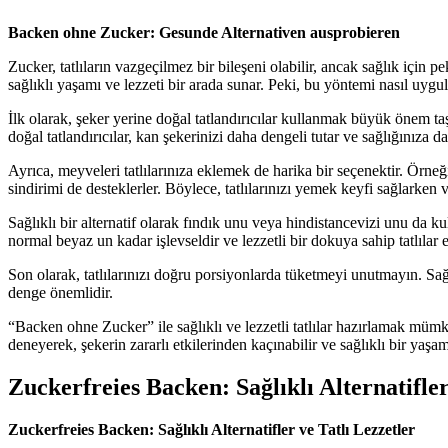
Backen ohne Zucker: Gesunde Alternativen ausprobieren
Zucker, tatlıların vazgeçilmez bir bileşeni olabilir, ancak sağlık için 
sağlıklı yaşamı ve lezzeti bir arada sunar. Peki, bu yöntemi nasıl uyguları
İlk olarak, şeker yerine doğal tatlandırıcılar kullanmak büyük önem taşı
doğal tatlandırıcılar, kan şekerinizi daha dengeli tutar ve sağlığınıza da
Ayrıca, meyveleri tatlılarınıza eklemek de harika bir seçenektir. Örn
sindirimi de desteklerler. Böylece, tatlılarınızı yemek keyfi sağlarke
Sağlıklı bir alternatif olarak fındık unu veya hindistancevizi unu da k
normal beyaz un kadar işlevseldir ve lezzetli bir dokuya sahip tatlılar 
Son olarak, tatlılarınızı doğru porsiyonlarda tüketmeyi unutmayın. Sağ
denge önemlidir.
“Backen ohne Zucker” ile sağlıklı ve lezzetli tatlılar hazırlamak mümkün
deneyerek, şekerin zararlı etkilerinden kaçınabilir ve sağlıklı bir yaşam
Zuckerfreies Backen: Sağlıklı Alternatifler
Zuckerfreies Backen: Sağlıklı Alternatifler ve Tatlı Lezzetler