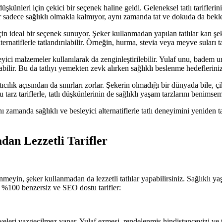
leri için çekici bir seçenek haline geldi. Geleneksel tatlı tariflerinin 
lar sadece sağlıklı olmakla kalmıyor, aynı zamanda tat ve dokuda da bek
çin ideal bir seçenek sunuyor. Şeker kullanmadan yapılan tatlılar kan şek
lternatiflerle tatlandırılabilir. Örneğin, hurma, stevia veya meyve suları tat
sleyici malzemeler kullanılarak da zenginleştirilebilir. Yulaf unu, badem
labilir. Bu da tatlıyı yemekten zevk alırken sağlıklı beslenme hedeflerini
ılık açısından da sınırları zorlar. Şekerin olmadığı bir dünyada bile, ç
 Bu tarz tariflerle, tatlı düşkünlerinin de sağlıklı yaşam tarzlarını benimsem
 zamanda sağlıklı ve besleyici alternatiflerle tatlı deneyimini yeniden t
dan Lezzetli Tarifler
elenmeyin, şeker kullanmadan da lezzetli tatlılar yapabilirsiniz. Sağlıkl
ecek, %100 benzersiz ve SEO dostu tarifler:
yeleri vazgeçilmez yapar. Yulaf ezmesi, rendelenmiş hindistancevizi ve ta