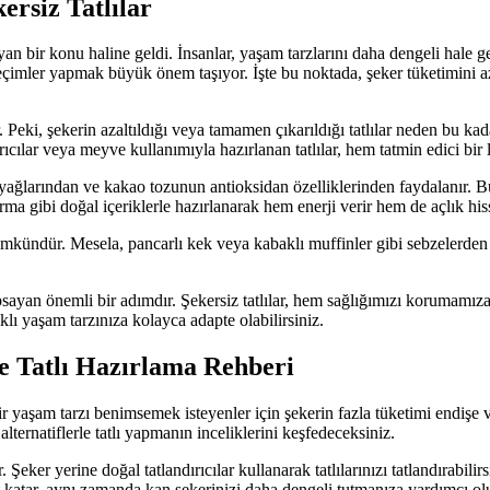
rsiz Tatlılar
 bir konu haline geldi. İnsanlar, yaşam tarzlarını daha dengeli hale ge
 seçimler yapmak büyük önem taşıyor. İşte bu noktada, şeker tüketimini 
 Peki, şekerin azaltıldığı veya tamamen çıkarıldığı tatlılar neden bu kad
dırıcılar veya meyve kullanımıyla hazırlanan tatlılar, hem tatmin edici bir
yağlarından ve kakao tozunun antioksidan özelliklerinden faydalanır. Bu t
rma gibi doğal içeriklerle hazırlanarak hem enerji verir hem de açlık hissi
 mümkündür. Mesela, pancarlı kek veya kabaklı muffinler gibi sebzelerden 
sayan önemli bir adımdır. Şekersiz tatlılar, hem sağlığımızı korumamıza 
lıklı yaşam tarzınıza kolayca adapte olabilirsiniz.
rle Tatlı Hazırlama Rehberi
r yaşam tarzı benimsemek isteyenler için şekerin fazla tüketimi endişe ve
lternatiflerle tatlı yapmanın inceliklerini keşfedeceksiniz.
Şeker yerine doğal tatlandırıcılar kullanarak tatlılarınızı tatlandırabili
zzet katar, aynı zamanda kan şekerinizi daha dengeli tutmanıza yardımcı olu