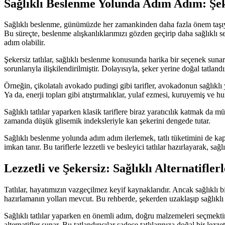
Sağlıklı Beslenme Yolunda Adım Adım: Şeke
Sağlıklı beslenme, günümüzde her zamankinden daha fazla önem taşıyan
Bu süreçte, beslenme alışkanlıklarımızı gözden geçirip daha sağlıklı
adım olabilir.
Şekersiz tatlılar, sağlıklı beslenme konusunda harika bir seçenek sunar.
sorunlarıyla ilişkilendirilmiştir. Dolayısıyla, şeker yerine doğal tatlan
Örneğin, çikolatalı avokado pudingi gibi tarifler, avokadonun sağlıklı 
Ya da, enerji topları gibi atıştırmalıklar, yulaf ezmesi, kuruyemiş ve hu
Sağlıklı tatlılar yaparken klasik tariflere biraz yaratıcılık katmak da
zamanda düşük glisemik indeksleriyle kan şekerini dengede tutar.
Sağlıklı beslenme yolunda adım adım ilerlemek, tatlı tüketimini de kap
imkan tanır. Bu tariflerle lezzetli ve besleyici tatlılar hazırlayarak, sağ
Lezzetli ve Şekersiz: Sağlıklı Alternatifle
Tatlılar, hayatımızın vazgeçilmez keyif kaynaklarıdır. Ancak sağlıklı bi
hazırlamanın yolları mevcut. Bu rehberde, şekerden uzaklaşıp sağlıklı a
Sağlıklı tatlılar yaparken en önemli adım, doğru malzemeleri seçmektir. 
alternatifler sunar. Bu tatlandırıcılar sadece tatlılarınıza doğal bir le