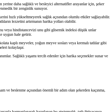
yerine daha sağlıklı ve besleyici alternatifler arayanlar için, şeker
lenmedik bir zenginlik sunuyor.
erini hızlı yükseltmeyerek sağlık açısından olumlu etkiler sağlayabilir.
lıların lezzetini artırmanın harika yolları olabilir.
 unu veya hindistancevizi unu gibi glisemik indeksi düşük unlar
ze uygun hale getirir.
ikolata kaplı meyveler, yoğun meyve sosları veya kremalı tatlılar gibi
eleri kolaylaşır.
anımlar. Sağlıklı yaşamı tercih edenler için harika seçenekler sunar ve
ı yaşam ve beslenme açısından önemli bir adım olan şekerden kaçınma,
rçınla harmanlanarak hazırlanan bu atıştırmalık, tatlı ihtiyacınızı