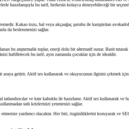
lerle hazırlanışıyla bu tarif, herkesin kolayca deneyebileceği bir seçenek
emedir. Kakao tozu, bal veya akçaağaç şurubu ile karıştırılan avokadola
larla da beslenmenizi sağlar.
n bu atıştırmalık toplar, enerji dolu bir alternatif sunar. Basit tutarak v
zinizi hafifletecek bu tarif, aynı zamanda çocuklar için de idealdir.
bir araya getirir. Aktif ses kullanarak ve okuyucunun ilgisini çekmek için
tatlandırıcılar ve kıtır kabuklu ile hazırlanır. Aktif ses kullanarak ve ba
kullanmadan tatlı krizlerinizi yenmenizi sağlar.
le baş etmenize yardımcı olacaktır. Her biri, özgünlüklerini koruyarak ve S