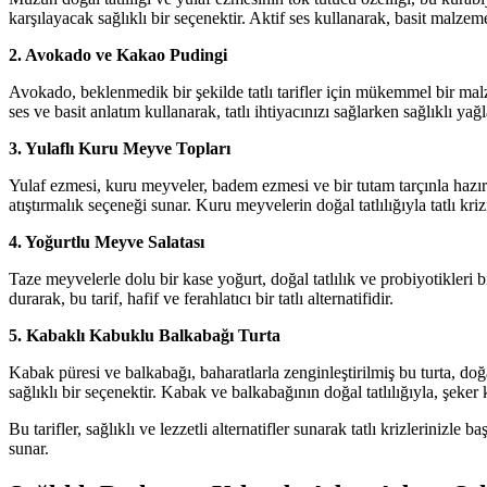
karşılayacak sağlıklı bir seçenektir. Aktif ses kullanarak, basit malzeme
2. Avokado ve Kakao Pudingi
Avokado, beklenmedik bir şekilde tatlı tarifler için mükemmel bir malz
ses ve basit anlatım kullanarak, tatlı ihtiyacınızı sağlarken sağlıklı yağ
3. Yulaflı Kuru Meyve Topları
Yulaf ezmesi, kuru meyveler, badem ezmesi ve bir tutam tarçınla hazırlana
atıştırmalık seçeneği sunar. Kuru meyvelerin doğal tatlılığıyla tatlı kri
4. Yoğurtlu Meyve Salatası
Taze meyvelerle dolu bir kase yoğurt, doğal tatlılık ve probiyotikleri 
durarak, bu tarif, hafif ve ferahlatıcı bir tatlı alternatifidir.
5. Kabaklı Kabuklu Balkabağı Turta
Kabak püresi ve balkabağı, baharatlarla zenginleştirilmiş bu turta, doğal 
sağlıklı bir seçenektir. Kabak ve balkabağının doğal tatlılığıyla, şeker 
Bu tarifler, sağlıklı ve lezzetli alternatifler sunarak tatlı krizleriniz
sunar.