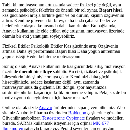
Tabii ki, motivasyonun artmasında sadece fiziksel güç değil, aynı
zamanda psikolojik faktörler de önemli bir rol oynar.
Başarı hissi
,
kas gücündeki artışla birlikte gelir ve bu durum, kişinin özgüvenini
artırır. Kendine güvenen bir birey, daha fazla çaba sarf eder ve
hedeflerine ulaşma konusunda daha kararlı olur. Bu bağlamda,
Anavar kullanımı ile elde edilen güç artışının, motivasyon üzerinde
olumlu bir etki yarattığını söyleyebiliriz.
Fiziksel Etkiler Psikolojik Etkiler Kas gücünde artış Özgüvenin
artması Daha iyi performans Başarı hissi Daha yoğun antrenman
yapma isteği Hedef belirleme motivasyonu
Sonuç olarak, Anavar kullanımı ile kas gücündeki artış, motivasyon
üzerinde
önemli bir etkiye
sahiptir. Bu etki, fiziksel ve psikolojik
bileşenlerin birleşimiyle ortaya çıkar. Kendinizi daha güçlü
hissettiğinizde, sadece kaslarınız değil, aynı zamanda
motivasyonunuz da güçlenir. Bu döngü, spor hayatınızda
sürdürülebilir bir başarı için kritik bir öneme sahiptir. Peki, siz de bu
motivasyonu deneyimlemek için hazır mısınız?
Online olarak sizde
Anavar
ürünlerinden sipariş verebilirsiniz. Web
sitemiz Anabolic Pharma üzerinden
Boldenon
çeşitlerine göz atın.
Güvenilir anabolizan
Testosterone Cypionate
fiyatları ve modelleri
burada. SARMs kullanmak isteyenler için orjinal
MK-677
Ibutamoren
satışıyla buradayız. Peptid sevenler için en uygun