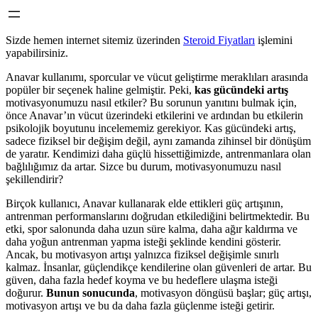
Sizde hemen internet sitemiz üzerinden
Steroid Fiyatları
işlemini
yapabilirsiniz.
Anavar kullanımı, sporcular ve vücut geliştirme meraklıları arasında
popüler bir seçenek haline gelmiştir. Peki,
kas gücündeki artış
motivasyonumuzu nasıl etkiler? Bu sorunun yanıtını bulmak için,
önce Anavar’ın vücut üzerindeki etkilerini ve ardından bu etkilerin
psikolojik boyutunu incelememiz gerekiyor. Kas gücündeki artış,
sadece fiziksel bir değişim değil, aynı zamanda zihinsel bir dönüşüm
de yaratır. Kendimizi daha güçlü hissettiğimizde, antrenmanlara olan
bağlılığımız da artar. Sizce bu durum, motivasyonumuzu nasıl
şekillendirir?
Birçok kullanıcı, Anavar kullanarak elde ettikleri güç artışının,
antrenman performanslarını doğrudan etkilediğini belirtmektedir. Bu
etki, spor salonunda daha uzun süre kalma, daha ağır kaldırma ve
daha yoğun antrenman yapma isteği şeklinde kendini gösterir.
Ancak, bu motivasyon artışı yalnızca fiziksel değişimle sınırlı
kalmaz. İnsanlar, güçlendikçe kendilerine olan güvenleri de artar. Bu
güven, daha fazla hedef koyma ve bu hedeflere ulaşma isteği
doğurur.
Bunun sonucunda
, motivasyon döngüsü başlar; güç artışı,
motivasyon artışı ve bu da daha fazla güçlenme isteği getirir.